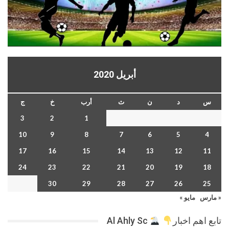
أبريل 2020
س
د
ن
ث
أرب
خ
ج
3
2
1
10
9
8
7
6
5
4
17
16
15
14
13
12
11
24
23
22
21
20
19
18
30
29
28
27
26
25
« مارس
مايو »
تابع اهم اخبار
Al Ahly Sc