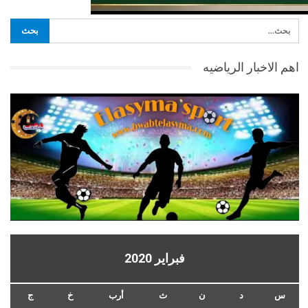
اهم الاخبار الرياضيه
فبراير 2020
س
د
ن
ث
أرب
خ
ج