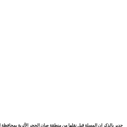
جدير بالذكر ان المسلة قبل نقلها من منطقة صان الحجر الأثرية بمحافظة