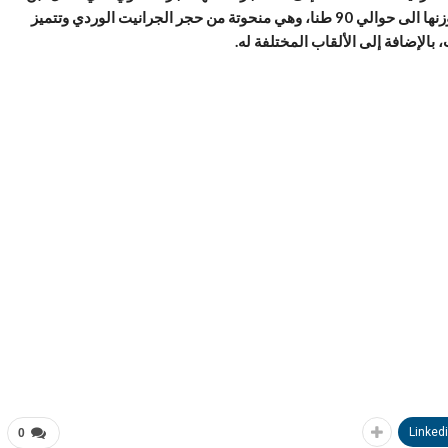
بن” (هريم)، حيث يبلغ ارتفاعها مكتملة بعد تجميعها حوالي 19 مترا ويصل وزنها الى حوالي 90 طنا، وهي منحوتة من حجر الجرانيت الوردي وتتميز
بالإضافة إلى الألقاب المختلفة له.
Linked
0