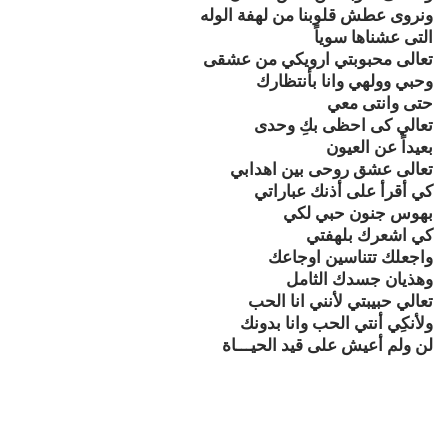
ونروى عطش قلوبنا من لهفة الوله
التى عشناها سوياً
تعالى محبوبتي ارويكي من عشقى
وحبي وولهي وانا بأنتظارك
حتى وانتى معي
تعالي كى احظى بكِ وحدى
بعيداً عن العيون
تعالى عشق روحى بين اهدابي
كي أقرأ على أذنك عباراتي
بهوس جنون حبي لكي
كي اشعرك بلهفتي
واجعلك تتناسين اوجاعك
وهذيان جسدك الثامل
تعالي حبيبتي لأنني انا الحب
ولأنكِي أنتي الحب وانا بدونك
لن ولم أعيش على قيد الحيـــاة