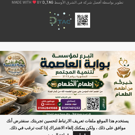
تطوير بواسطة أفضل شركة فى الشرق الأوسط MADE WITH
D_TAG
BY
يستخدم هذا الموقع ملفات تعريف الارتباط لتحسين تجربتك. سنفترض أنك
موافق على ذلك ، ولكن يمكنك إلغاء الاشتراك إذا كنت ترغب في ذلك.
آخر الأخبار
 والواقع الساخر: عندما يتحدث المسرح بصوت الجمهور
مصادر أم
قبول
قراءة المزيد