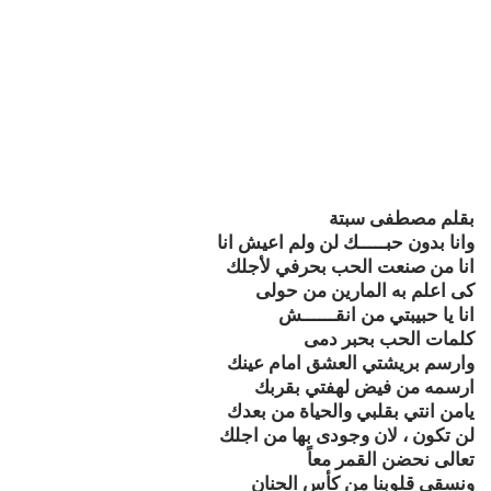
بقلم مصطفى سبتة
وانا بدون حبـــــك لن ولم اعيش انا
انا من صنعت الحب بحرفي لأجلك
كى اعلم به المارين من حولى
انا يا حبيبتي من انقــــــش
كلمات الحب بحبر دمى
وارسم بريشتي العشق امام عينك
ارسمه من فيض لهفتي بقربك
يامن انتي بقلبي والحياة من بعدك
لن تكون ، لان وجودى بها من اجلك
تعالى نحضن القمر معاً
ونسقى قلوبنا من كأس الحنان