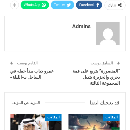
شارك
Facebook
Twitter
WhatsApp
Admins
السابق بوست
القادم بوست
“المنصورة” يتربع على قمة
عمرو دياب يبدأ حفله في
بحري والجزيرة يتذيل
الساحل بـ«الليلة»
المجموعة الثالثة
قد يعجبك ايضا
المزيد عن المؤلف
المقالات
المقالات