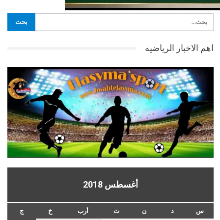
اهم الاخبار الرياضيه
أغسطس 2018
س
د
ن
ث
أرب
خ
ج