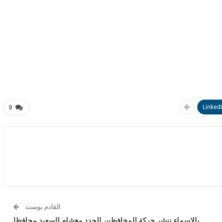
Linked
0
القادم بوست
بالاسماء ننشر حركة المخافظين الجدد وهشام السعيد محافظا