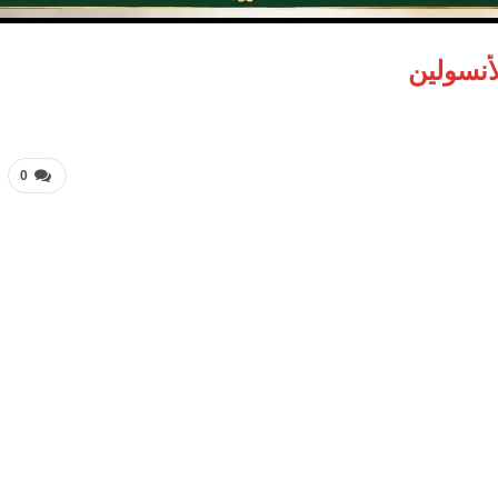
أنسولين
0