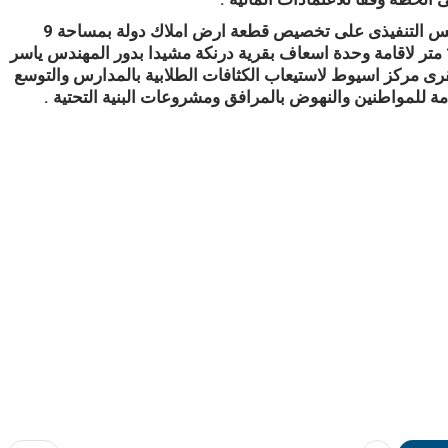
وأشار نبيل الطيبى رئيس مركز ومدينة أسيوط الى موافقة المجلس التنفيذى على تخصيص قطعة ارض املاك دولة بمساحة 9
قيراط و2 سهم لاقامة ملعب كرة خماسية وتخصيص مساحة 182 متر لاقامة وحدة اسعاف بقرية درنكة مشيدا بدور المهندس ياسر
 مركز اسيوط لاستيعاب الكثافات الطلابية بالمدارس والتوسع
للمواطنين والنهوض بالمرافق ومشروعات البنية التحتية .