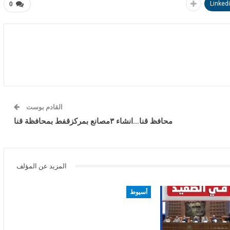
Linked
0
القادم بوست
محافظ قنا…انشاء ٣مصانع بمركزقفط بمحافظة قنا
المزيد عن المؤلف
أسيوط