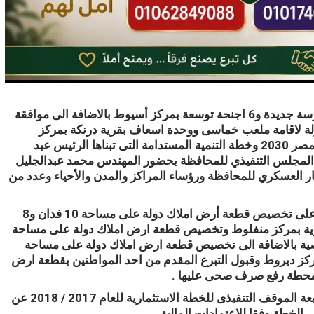
أعلن المهندس ياسر الدسوقى محافظ أسيوط عن إنشاء 11 مدرسة جديدة و6 اجنحة توسعة بمركز أسيوط بالاضافة الى موافقة
ة لاقامة ملعب خماسى ووحدة اسعاف بقرية درنكة بمركز
أسيوط ومدرسة فنية زراعية بمركز منفلوط وذلك فى إطار رؤية مصر 2030 وخطة التنمية المستدامة التى تبناها الرئيس عبد
المجلس التنفيذي للمحافظ
ة بحضور المهندس محمد عبدالجليل
ر العسكري للمحافظة ورؤساء المراكز والمدن والأحياء وعدد من
كما وافق أعضاء المجلس التنفيذى للمحافظة – خلال الجلسة – على تخصيص قطعة أرض املاك دولة على مساحة 10 فدان و8
دى البحرية بمركز منفلوط وتخصيص قطعة ارض املاك دولة على مساحة
القوصية بالاضافة الى تخصيص قطعة ارض املاك دولة على مساحة
ابعة لمركز ديروط وقبول التبرع المقدم من احد المواطنين بقطعة ارض
وشدد سكرتير عام المحافظة – خلال الاجتماع – على ضرورة متابعة الموقف التنفيذى للخطة الاستثمارية للعام 2017 / 2018 عن