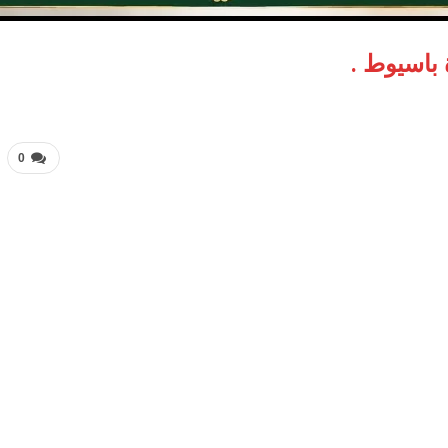
باسيوط .
0