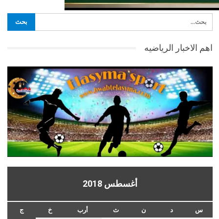
اهم الاخبار الرياضيه
أغسطس 2018
س
د
ن
ث
أرب
خ
ج