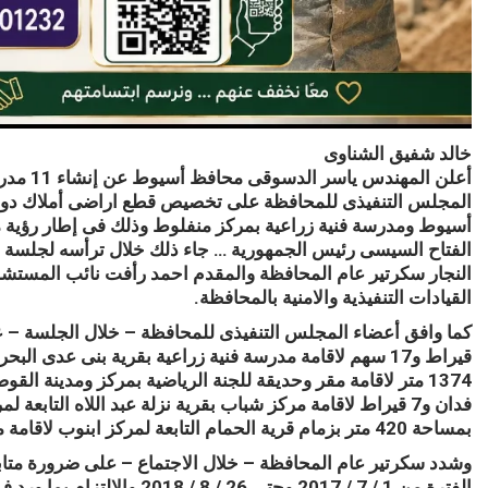
خالد شفيق الشناوى
المجلس التنفيذى للمحافظة على تخصيص قطع اراضى أملاك دول
الفتاح السيسى رئيس الجمهورية … جاء ذلك خلال ترأسه لجلسة 
النجار سكرتير عام المحافظة والمقدم احمد رأفت نائب المستشا
القيادات التنفيذية والامنية بالمحافظة.
قيراط و17 سهم لاقامة مدرسة فنية زراعية بقرية بنى ع
1374 متر لاقامة مقر وحديقة للجنة الرياضية بمركز ومدينة 
فدان و7 قيراط لاقامة مركز شباب بقرية نزلة عبد اللاه الت
بمساحة 420 متر بزمام قرية الحمام التابعة لمركز ابنوب لاقامة محطة رفع صرف صحى عليها .
الفترة من 1 / 7 / 2017 وحتى 26 / 8 / 2018 والالتزام بما ورد فى الخطة وفقا للاعتمادات المالية .