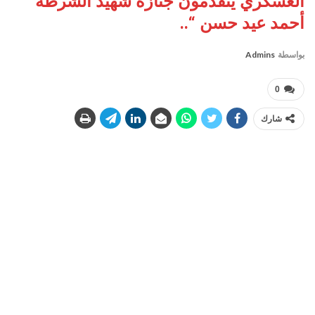
العسكري يتقدمون جنازة شهيد الشرطة ”
أحمد عيد حسن “..
بواسطة
Admins
0
شارك