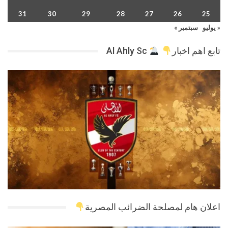
31
30
29
28
27
26
25
« يوليو
سبتمبر »
تابع اهم اخبار
Al Ahly Sc
اعلان هام لمصلحة الضرائب المصرية