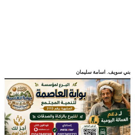
بني سويف. اسامة سليمان