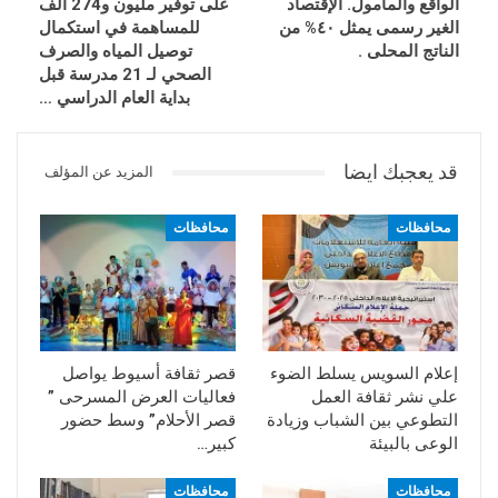
الواقع والمأمول. الإقتصاد
على توفير مليون و274 ألف
الغير رسمى يمثل ٤٠% من
للمساهمة في استكمال
الناتج المحلى .
توصيل المياه والصرف
الصحي لـ 21 مدرسة قبل
بداية العام الدراسي ‎…
قد يعجبك ايضا
المزيد عن المؤلف
محافظات
محافظات
إعلام السويس يسلط الضوء
قصر ثقافة أسيوط يواصل
علي نشر ثقافة العمل
فعاليات العرض المسرحى ”
التطوعي بين الشباب وزيادة
قصر الأحلام” وسط حضور
الوعى بالبيئة
كبير…
محافظات
محافظات