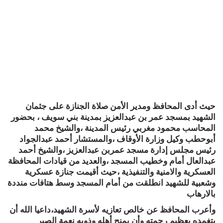
حيث أدى المحافظ ومدير الأمن صلاة الجنازة على جثمان
الشهيد بمسجد عمر بن عبدالعزيز بمدينة بني سويف ، بحضور
المحاسب محمود مغربي رئيس المدينة ،والشيخ محمد
أبوحطب وكيل وزارة الأوقاف ،والمستشار أحمد عبدالجواد
رئيس مجلس إدارة مسجد عمربن عبدالعزيز ،والشيخ أحمد
عبدالعال أمام وخطيب المسجد ،والعديد من قيادات المحافظة
العسكرية والامنية والتنفيذية ،حيث أقيمت جنازة عسكرية
وشعبية للشهيد انطلقت من أمام المسجد وسط هتافات منددة
بالارهاب
وأعرب المحافظ عن خالص تعازيه لأسرة الشهيد،داعيا الله أن
يتغمده بعظيم رحمته وأن يمنح أهله وذويه نعمة الصبر