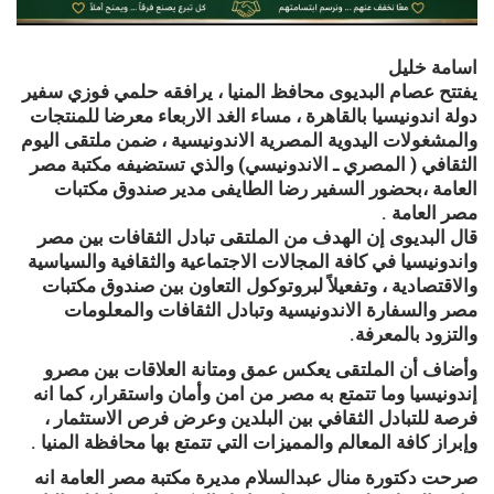
اسامة خليل
يفتتح عصام البديوى محافظ المنيا ، يرافقه حلمي فوزي سفير
دولة اندونيسيا بالقاهرة ، مساء الغد الاربعاء معرضا للمنتجات
والمشغولات اليدوية المصرية الاندونيسية ، ضمن ملتقى اليوم
الثقافي ( المصري ـ الاندونيسي) والذي تستضيفه مكتبة مصر
العامة ،بحضور السفير رضا الطايفى مدير صندوق مكتبات
مصر العامة .
قال البديوى إن الهدف من الملتقى تبادل الثقافات بين مصر
واندونيسيا في كافة المجالات الاجتماعية والثقافية والسياسية
والاقتصادية ، وتفعيلاً لبروتوكول التعاون بين صندوق مكتبات
مصر والسفارة الاندونيسية وتبادل الثقافات والمعلومات
والتزود بالمعرفة.
وأضاف أن الملتقى يعكس عمق ومتانة العلاقات بين مصرو
إندونيسيا وما تتمتع به مصر من امن وأمان واستقرار، كما انه
فرصة للتبادل الثقافي بين البلدين وعرض فرص الاستثمار ،
وإبراز كافة المعالم والمميزات التي تتمتع بها محافظة المنيا .
صرحت دكتورة منال عبدالسلام مديرة مكتبة مصر العامة انه