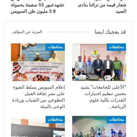
شعار قيمه من تراثنا بنادى
تشهدعبور 55 سفينة بحمولة
الصيد
3.8 مليون طن السويس
قد يعجبك ايضا
المزيد عن المؤلف
محافظات
محافظات
“الأعلى للجامعات” يشيد
إعلام السويس يسلط الضوء
بحسن تنظيم اختبارات
علي نشر ثقافة العمل
القدرات بكلية علوم
التطوعي بين الشباب وزيادة
الرياضة…
الوعى بالبيئة
محافظات
محافظات