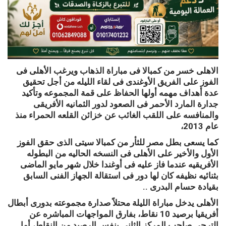
الاهلى خسر من كمبالا فى مباراة الذهاب ويرغب الأهلى فى
الفوز على الفريق الأوغندى فى لقاء الليله من أجل تحقيق
عدة أهداف مهمه أولها الحفاظ على قمة المجموعه وتأكيد
جدارة المارد الأحمر فى الصعود لدور الثمانيه الأفريقى
والمنافسه على اللقب الغائب عن خزائن القلعه الحمراء منذ
عام 2013،
كما يسعى بطل مصر للثأر من كمبالا سيتى الذى حقق الفوز
الأول والأخير على الأهلى فى النسخه الحاليه من البطوله
الأفريقيه عندما فاز عليه فى أوغندا خلال شهر مايو الماضى
بثنائيه نظيفه كان لها دور فى استقالة الجهاز الفنى السابق
بقيادة حسام البدرى ..
الأهلى يدخل مباراة الليلة محتلاً صدارة مجموعته بدورى أبطال
أفريقيا برصيد 10 نقاط، بفارق المواجهات المباشره عن
الترجى صاحب المركز الثانى بنفس الرصيد من النقاط، أما