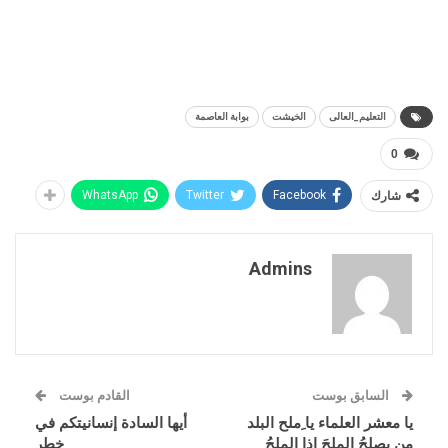
التعليم_العالى
الخيشت
بوابة العاصمة
0
شارك
Facebook
Twitter
WhatsApp
Admins
السابق بوست
القادم بوست
يا معشر العلماء يا ِملح البلد
أيها السادة إنسانيتكم في
من يصلحُ المِلحَ إذا المِلحُ
خطر