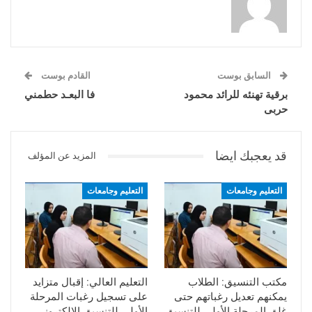
السابق بوست
القادم بوست
برقية تهنئه للرائد محمود
فا البعـد حطمني
حربى
قد يعجبك ايضا
المزيد عن المؤلف
التعليم وجامعات
التعليم وجامعات
مكتب التنسيق: الطلاب
التعليم العالي: إقبال متزايد
يمكنهم تعديل رغباتهم حتى
على تسجيل رغبات المرحلة
غلق المرحلة الأولى للتنسيق
الأولى للتنسيق الإلكتروني