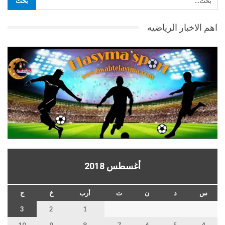
اهم الاخبار الرياضيه
أغسطس 2018
س
د
ن
ث
أرب
خ
ج
3
2
1