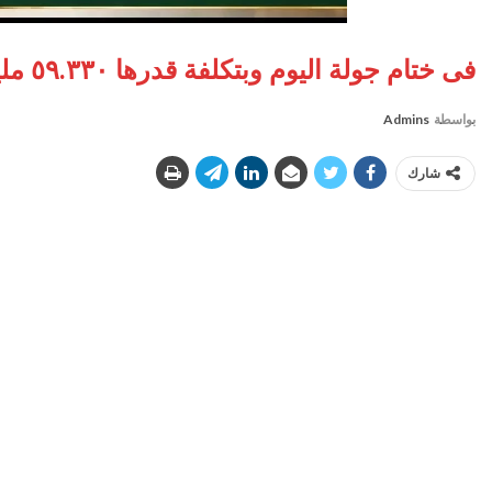
فى ختام جولة اليوم وبتكلفة قدرها ٥٩.٣٣٠ مليون جنيه
بواسطة
Admins
شارك