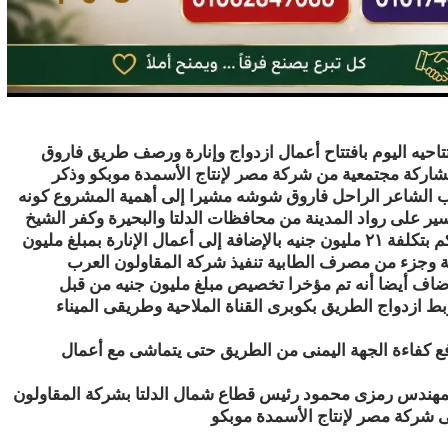
تاحيه اليوم بافتتاح أعمال ازدواج وإنارة ورصف طريق فاروق
” بتكلفة إجمالية ٥٩.٣٣٠ مليون جنيه بمشاركة مجتمعية من شركة مصر لإنتاج الأسمدة موبكو وذكر
ب الشاعر الراحل فاروق شوشه مشيرا إلى أهمية المشروع كونه
يسير على
رواد المدينة من محافظات الدلتا والبحيرة وكفر الشيخ
أضاف اسماعيل أن الطريق بطول ٥.٢٧ كم وعرض متوسط ٧.٥ كم بتكلفة ٢١ مليون جنيه بالإضافة إلى أعمال الإنارة بمبلغ مليون
ف نزاز السنانية وجزء من مصرف الطابية تنفيذ شركة المقاولون العرب
اضاف أيضا أنه تم مؤخرا تخصيص مبلغ مليون جنيه من قبل
 ازدواج الطريق بكوبرى القناة الملاحية وطريقى الميناء
رفع كفاءة الجهة اليمنى من الطريق حتى يتماشى مع أعمال
 المهندس رمزى محمود رئيس قطاع شمال الدلتا بشركة المقاولون
 شركة مصر لإنتاج الأسمدة موبكو