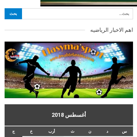
اهم الاخبار الرياضيه
أغسطس 2018
س
د
ن
ث
أرب
خ
ج