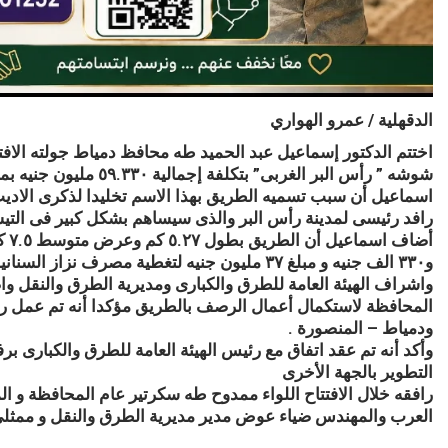
الدقهلية / عمرو الهواري
اختتم الدكتور إسماعيل عبد الحميد طه محافظ دمياط جولته الافت
شوشه ” رأس البر الغربى
اسماعيل أن سبب تسميه الطريق بهذا الاسم تخليدا لذكرى الادي
رافد رئيسى لمدينة رأس البر والذى سيساهم بشكل كبير فى الت
و٣٣٠ الف جنيه و مبلغ ٣٧ مليون جنيه لتغطية مصر
واشراف الهيئة العامة للطرق والكبارى ومديرية الطرق والنقل و
المحافظة لاستكمال أعمال الرصف بالطريق مؤكدا أنه تم عمل ربط
ودمياط – المنصورة .
وأكد أنه تم عقد اتفاق مع رئيس الهيئة العامة للطرق والكبارى ب
التطوير بالجهة الأخرى
رافقه خلال الافتتاح اللواء ممدوح طه سكرتير عام المحافظة و
العرب والمهندس ضياء عوض مدير مديرية الطرق والنقل و ممثلى