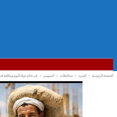
الصفحة الرئيسية
المزيد
محافظات
السويس
فى ختام جولة اليوم وبتكلفة قدرها ٥٩.٣٣٠ مليون