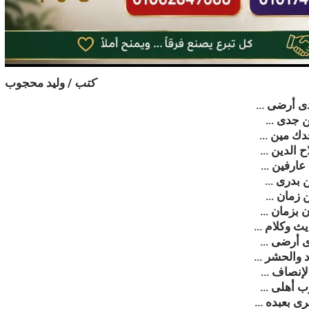
كتب
/ وليد محجوب
ى أرضى …
ن جدى …
دك مين …
 الدين …
عارفين …
ن بدرى …
ن زمان …
ن بزمان …
ث وكلام …
ى أرضى …
 والحشر …
لإنصاف …
ب أهلى …
ى بعبده …