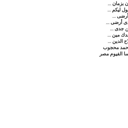
ن بزمان …
ل ليكم …
أرضى …
ى أرضى …
ن جدى …
دك مين …
 الدين …
أحمد محجوب
ا الفيوم مصر