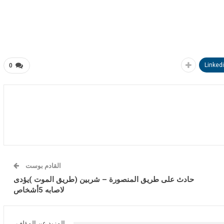
Linked
0
القادم بوست
حادث على طريق المنصورة – شربين (طريق الموت )يؤدى
لاصابه 5أشخاص
المزيد عن المؤلف