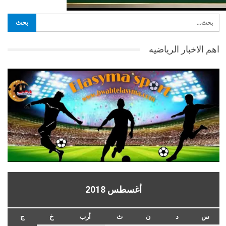
اهم الاخبار الرياضيه
أغسطس 2018
س
د
ن
ث
أرب
خ
ج