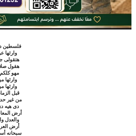
فلسطين د
وارثها ع
هتقولى ج
هقول صلاح
مهو كلكم 
وارثها م
وارثها م
قبل الزما
من غير حدي
دى هيه د
أرض المعاد
والعدل وا
أرض العر
سبحانه أسر