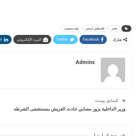
شعر
فلسطين ارضي
وليد محجوب
شارك
Facebook
Twitter
البريد الإلكتروني
in
Admins
السابق بوست
وزير الداخلية يزور مصابي حادث العريش بمستشفى الشرطه .
قد يعجبك ايضا