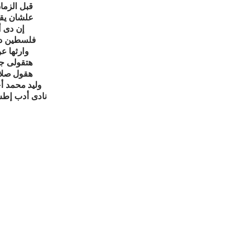
قبل الزما
علشان يقو
إن دى 
فلسطين د
وارثها ع
هتقولى ج
هقول صلاح
وليد محمد 
نادى أدب إطس