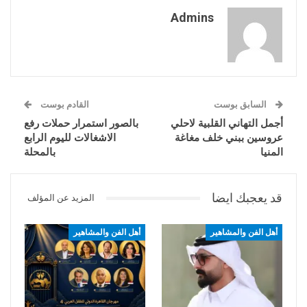
Admins
السابق بوست
القادم بوست
أجمل التهاني القلبية لاحلي
بالصور استمرار حملات رفع
عروسين ببني خلف مغاغة
الاشغالات لليوم الرابع
المنيا
بالمحلة
قد يعجبك ايضا
المزيد عن المؤلف
أهل الفن والمشاهير
أهل الفن والمشاهير