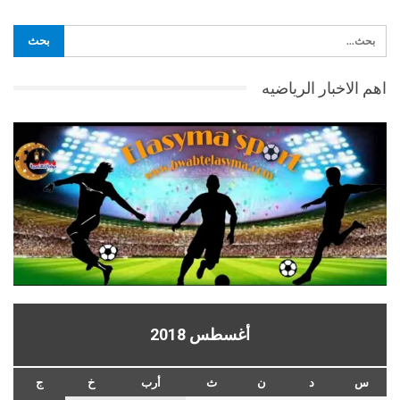
اهم الاخبار الرياضيه
أغسطس 2018
س
د
ن
ث
أرب
خ
ج