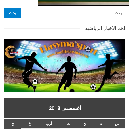
اهم الاخبار الرياضيه
أغسطس 2018
س
د
ن
ث
أرب
خ
ج