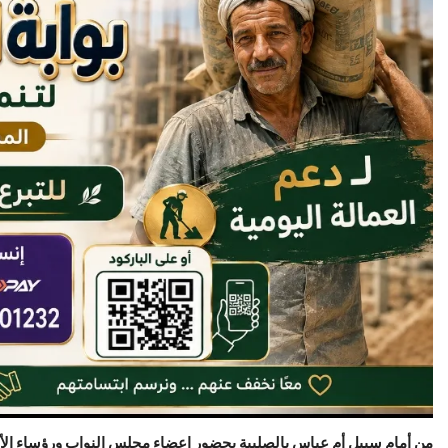
من أمام سبيل أم عباس بالصليبة بحضور اعضاء مجلس النواب ورؤساء الأح