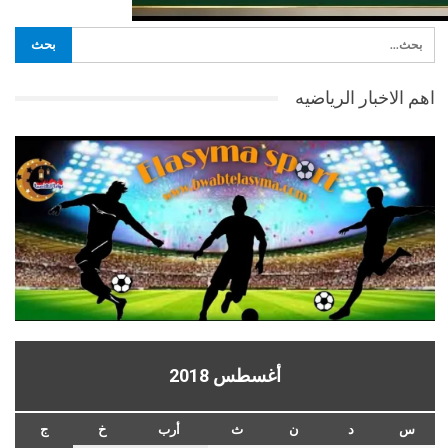
اهم الاخبار الرياضيه
أغسطس 2018
س
د
ن
ث
أرب
خ
ج