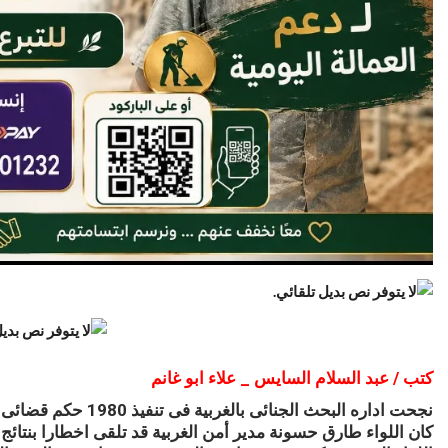
كتب / عبد السلام السايس _ علاء ابو غانم
نجحت اداره البحث الجنائى بالغربية فى تنفيذ 1980 حكم قضائى وضبط 1169 مخالفه مروريه
كان اللواء طارق حسونة مدير أمن الغربية قد تلقى اخطارا بنتائج 