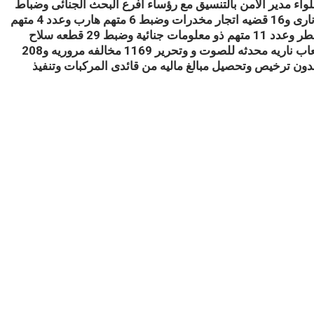
لواء مدير الامن بالتنسيق مع رؤساء افرع البحث الجنائى وضباط
مباحث المراكز والاقسام والتى اسفرت عن ضبط 3 قطعه سلاح نارى و16 قضيه اتجار مخدرات وضبط 6 متهم هارب وعدد 4 متهم
مراقب هارب و13 عنصر اجرامى خطر وفحص 2 مسجل شقى خطر وعدد 11 متهم ذو معلومات جنائية وضبط 29 قطعه سلاح
ابيض و68 دراجه بخاريه بدون لوحات و50 قضيه تموين وقضيه العاب ناريه محدثه للصوت و وتحرير 1169 مخالفه مروريه و208
عشوائيه بدون ترخيص وتحصيل مبالغ ماليه من قائدى المركبات وتنفيذ