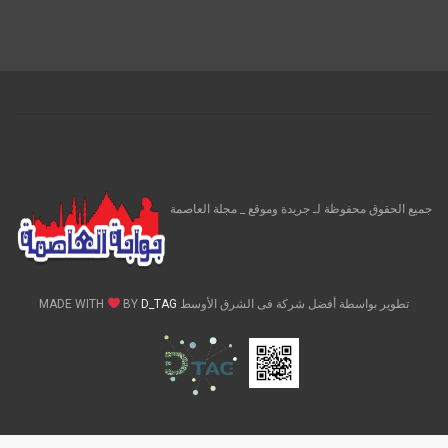
جميع الحقوق محفوظة لـ جريدة وموقع _ مجلة العاصمة
تطوير بواسطة أفضل شركة فى الشرق الأوسط MADE WITH
D_TAG
BY