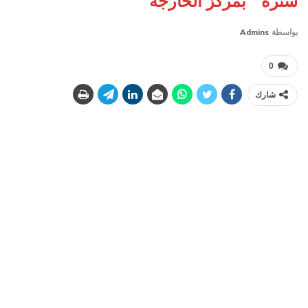
سترة ” بمركز الخارجة
بواسطة
Admins
0
شارك