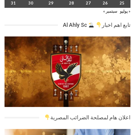
31
30
29
28
27
26
25
« يوليو
سبتمبر »
تابع اهم اخبار
Al Ahly Sc
اعلان هام لمصلحة الضرائب المصرية