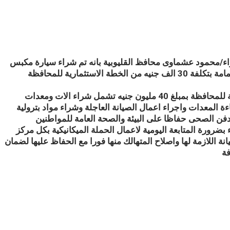
للواء/محمود عشماوى محافظ القليوبية بانه تم شراء سيارة مكبس
حمولة 20 طن بتكلفة 2.5 مليون جنيه وكذلك شراء 50 صندوق قمامة بتكلفة 30 الف جنيه من الخطة الاستثمارية للمحافظة
بلغ 40 مليون جنيه ت
شمل شراء الات ومعدات
 المعدات واجراء اعمال الصيانة العاجلة وشراء مواد بترولية
دفن الصحى حفاظا على البيئة والصحة العامة للمواطنين
ضرورة المتابعة اليومية لاعمال الحملة الميكانيكية بكل مركز
ة اللازمة لها واصلاح المتهالك منها فورا مع الحفاظ عليها لضمان
فة