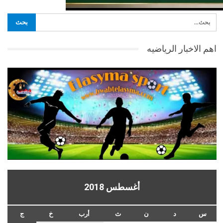
اهم الاخبار الرياضيه
أغسطس 2018
س
د
ن
ث
أرب
خ
ج