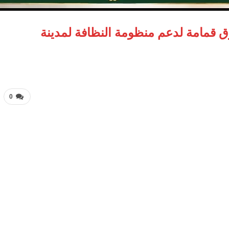
 مكبس حمولة 20 طن و50 صندوق قمامة لدعم منظومة النظافة لمدينة
0