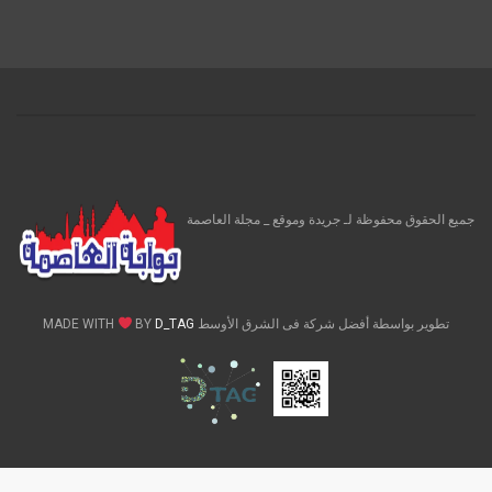
جميع الحقوق محفوظة لـ جريدة وموقع _ مجلة العاصمة
تطوير بواسطة أفضل شركة فى الشرق الأوسط MADE WITH
D_TAG
BY