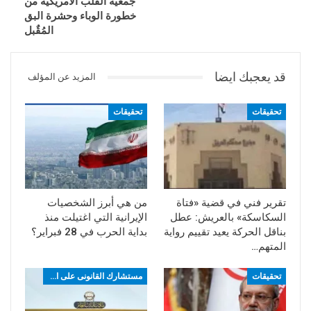
جمعية القلب الأمريكية من
خطورة الوباء وحشرة البق
المُقٌبل
قد يعجبك ايضا
المزيد عن المؤلف
تحقيقات
تحقيقات
تقرير فني في قضية «فتاة
من هي أبرز الشخصيات
السكاسكة» بالعريش: عطل
الإيرانية التي اغتيلت منذ
بناقل الحركة يعيد تقييم رواية
بداية الحرب في 28 فبراير؟
المتهم…
تحقيقات
مستشارك القانونى على العاصمة