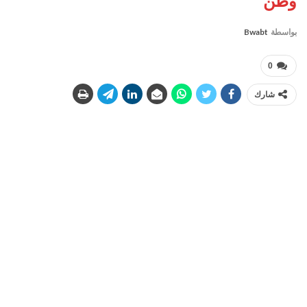
وطن
بواسطة
Bwabt
0
شارك