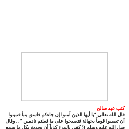
كتب عيد صالح
قال الله تعالى “يا أيها الذين آمنوا إن جاءكم فاسق بنبأ فتبينوا
أن تصيبوا قوماً بجهالة فتصبحوا على ما فعلتم نادمين ” .. وقال
صل الله عليه وسلم (( كفي بالمرء كذباً أن يحدث بكل ما سمع