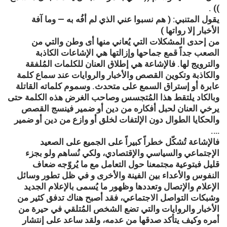
)) .
يقول المتنبي: ( هم نسبوا عني الذي لم أفُه به — وما آفة
الأخبار إلا رواتها )
من إحدى المشكلات التي يُعاني منها أى وطن والتي من
الصعب جداً قمع جماحها وإزالتها هي ا
لإشاعات الكاذبة
والترويج لها. فالإشاعة هي إطلاق العنان للكلمات المُلفقة
والكاذبة وتكوين القصص والأخبار والروايات عند سماع كلمة
عابرة أو إستراق السمع على متحدث. وسموم كلماته القاتلة
وبالكاد يلتقط هذا المُتجسس وصاحب الغرض هذه الكلمة حتى
يرخي العنان لحبل أفكاره من دين أو ضمير فينسج القصص
والحكايا الطوال دون الإلتفات لخلق أو وازع من دين أو ضمير
….
فالإشاعة تُشكّل خطراً كبيراً على الجميع على الصعيد
الإجتماعي والسياسي والإقتصادي، ولكي نُساهم ولو بجزء
قليل فبتوعية مجتمعنا حول التعامل مع ما يُروّجه ضعاف
النفوس والأعداء بين الفينة والأخرى و في ظل تطور وسائل
الإعلام والإتصال وتعددها وظهور ما يُسمى بالإعلام الجديد
وشبكات التواصل الاجتماعي، فقد أصبح هناك تدفق كثير من
الأخبار والروايات والتي تضع الشخص المُتلقي في حيرة من
أمره وكيف يتأكد صدقها من عدمه، ولقد ساعد على إنتشار