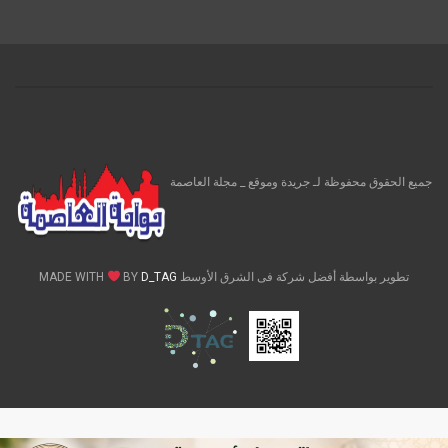
جميع الحقوق محفوظة لـ جريدة وموقع _ مجلة العاصمة
تطوير بواسطة أفضل شركة فى الشرق الأوسط MADE WITH
D_TAG
BY