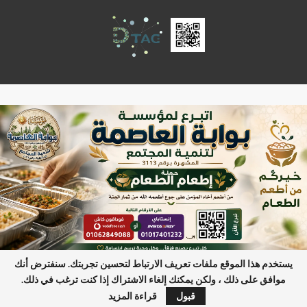
يستخدم هذا الموقع ملفات تعريف الارتباط لتحسين تجربتك. سنفترض أنك
موافق على ذلك ، ولكن يمكنك إلغاء الاشتراك إذا كنت ترغب في ذلك.
آخر الأخبار
أولى ضربات "الجداوي" الحاسمة تصفية "حمادة فرنسا" ودك وك
قبول
قراءة المزيد