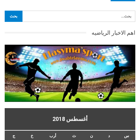
اهم الاخبار الرياضيه
أغسطس 2018
س
د
ن
ث
أرب
خ
ج