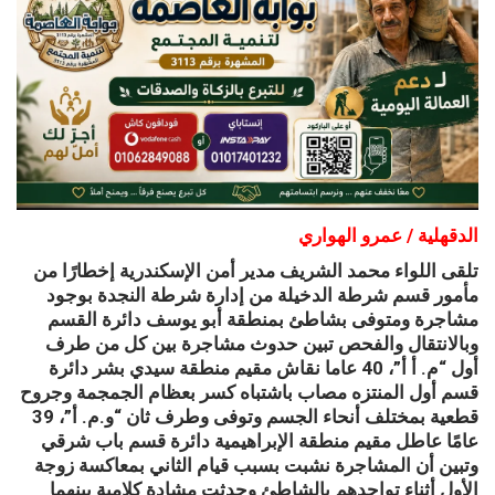
الدقهلية / عمرو الهواري
تلقى اللواء محمد الشريف مدير أمن الإسكندرية إخطارًا من
مأمور قسم شرطة الدخيلة من إدارة شرطة النجدة بوجود
مشاجرة ومتوفى بشاطئ بمنطقة أبو يوسف دائرة القسم
وبالانتقال والفحص تبين حدوث مشاجرة بين كل من طرف
أول “م. أ أ”، 40 عاما نقاش مقيم منطقة سيدي بشر دائرة
قسم أول المنتزه مصاب باشتباه كسر بعظام الجمجمة وجروح
قطعية بمختلف أنحاء الجسم وتوفى وطرف ثان “و.م. أ”، 39
عامًا عاطل مقيم منطقة الإبراهيمية دائرة قسم باب شرقي
وتبين أن المشاجرة نشبت بسبب قيام الثاني بمعاكسة زوجة
الأول أثناء تواجدهم بالشاطئ وحدثت مشادة كلامية بينهما