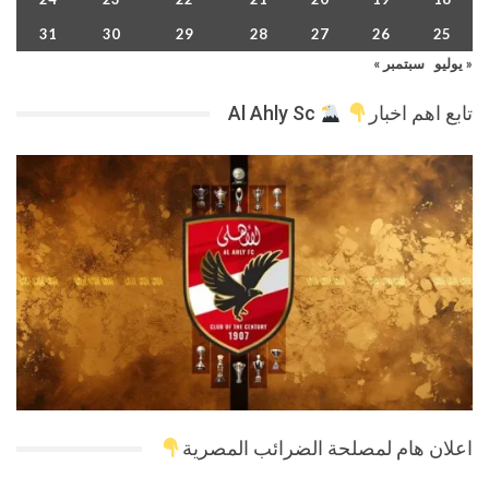
31
30
29
28
27
26
25
« يوليو
سبتمبر »
تابع اهم اخبار
Al Ahly Sc
اعلان هام لمصلحة الضرائب المصرية