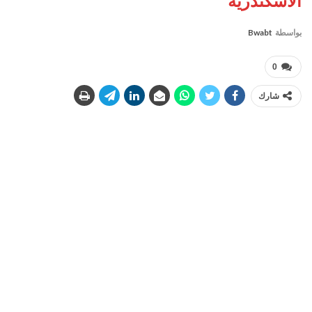
الاسكندرية
بواسطة
Bwabt
0
شارك