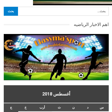
اهم الاخبار الرياضيه
أغسطس 2018
س
د
ن
ث
أرب
خ
ج