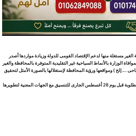
لغير مستغلة منها لدعم الإقتصاد القومى للدولة وزيادة مواردها أصدر
موافاة الوزارة بالأنماط السياحية غير التقليدية المتوفرة بالمحافظة والغير
ى …. إلخ ) ومواقعها ورؤية المحافظة لإستغلالها
بالصورة الأمثل لتحقيق
وطالب اللواء محمود شعراوى من المحافظات بسرعة إرسال البيانات المطلوبة قبل يوم 28 أغسطس الجارى للتنسيق مع الجهات المعنية لتطويرها