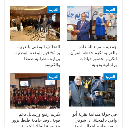
الغربية
الغربية
جمعية سفراء السعادة
التحالف الوطني بالغربية
بالغربية تكرّم حفظة القرآن
يرسّخ قيم الوحدة الوطنية
الكريم بحضور قيادات
بزيارة مطرانية طنطا
برلمانيه ودينيه
والكنيسة…
الغربية
الغربية
في جولة ميدانية بقرية أبو
تكريم رفيع ورسائل دعم
وافي بالمحلة.. د. شوقي
قوية.. وفد جامعة طنطا يزور
سعيد يهاجم إهمال البنية
مؤسسة الفلك الخيرية