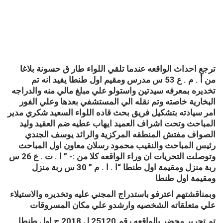
ترجع احداث الواقعه عندما تلقي اللواء طار ق حسونة بلاغا
من أ . م . ع 53 س مدرس ومقيم اول طنطا يفيد انه تم
تخديره بمعرفه سيدتين واستولو علي مبلغ مالي منه والدراجه
البخارية خاصته وتم نقله الي المستشفي بعدها وعلي الفور
امر سيادته بتشكيل فريق بحث قاده اللواء السعيد شكري مدير
المباحث وتحت اشراف العميد ايهاب عطيه ضم العقيد وليد
الصواف مفتش المنطقه المركزية والرائد يوسف الجندي
رئيس المباحث والنقيب محمود رسلان معاون اول المباحث
وتوصلت التحريات ان وراء الواقعه كلا من :- ” ا . ت . ع 26 س
ربة منزل ومقيمة اول طنطا “ا . ا . م ” 30 س ربة منزل
ومقيمة اول طنطا
وبمناقشتهم اعترفو باستدراج المجني عليه وتخديره والاستيلاء
علي متعلقاته الشخصيه وارشدو علي مكان المسروقات
تم تحرير محضر بالواقعه رقم 25120 ل 2018 ج اول طنطا