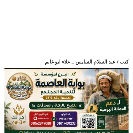
كتب / عبد السلام السايس _ علاء ابو غانم