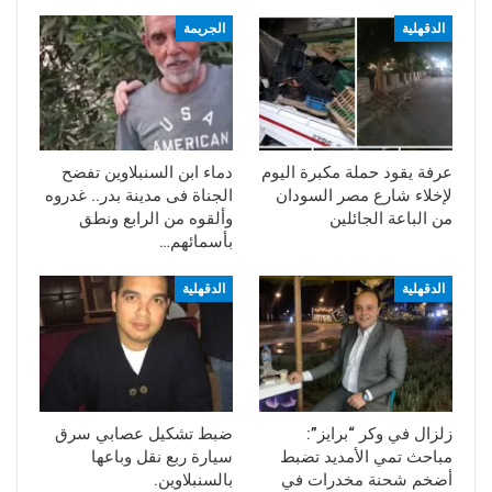
الدقهلية
الجريمة
عرفة يقود حملة مكبرة اليوم
دماء ابن السنبلاوين تفضح
لإخلاء شارع مصر السودان
الجناة فى مدينة بدر.. غدروه
من الباعة الجائلين
وألقوه من الرابع ونطق
بأسمائهم…
الدقهلية
الدقهلية
زلزال في وكر “برايز”:
ضبط تشكيل عصابي سرق
مباحث تمي الأمديد تضبط
سيارة ربع نقل وباعها
أضخم شحنة مخدرات في
بالسنبلاوين.