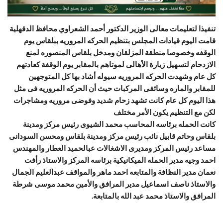
تنفيذا لتعليمات معالى الوزير الدكتور أحمد الشعراوي محافظ الدقهلية
قامت اليوم قيادات المجلس بتنظيم الحركه المروريه ببلقاس يوم
الوقفه وخصوصا منطقة المزلقان ومدخل بلقاس المنصوره لمنع
الازدحام لتسهيل زيارة الأهالى لموتاهم بالمقابر يوم الوقفة كعادتهم
كل عام وشهدت الحركه المروريه سيوله أشاد بها كل المتوجهين
للمقابر والماره وسائقى المركبات حيث أن الحركه المروريه فى مثل
هذا اليوم كل عام كانت تشهد زح
ام شديد وفوضى مروريه ومشاجرات
لكن مع التنظيم يكون الأمر مختلف
كانت الحمله برئاسه المحاسب محمد الشيوى رئيس مركز ومدينة
بلقاس وحاتم قابيل نائب رئيس مركز ومدينة بلقاس ومحسن السودانى
مساعد رئيس المركز ومديرى الاشغالات عبالحميد العطار والمهندس
احمد وجيه مدير الحمله الميكانيكية برئاسه المركز والاستاذ رأفت
نعمان مدير النظافة والمتابعه احمد ماهر والمواقف عبدالعليم الجمال
والاستاذ ناصف اسماعيل مدير المرافق والأمين محمد موسى شرطة
المرافق والاستاذ محمد عبد الله بالمتابعة.