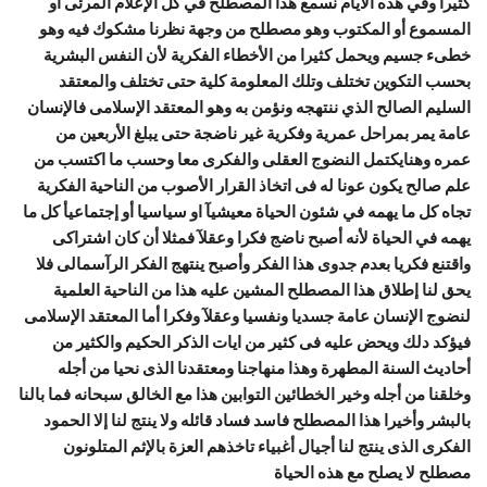
كثيرا وفي هذه الأيام نسمع هذا المصطلح في كل الإعلام المرئى أو
المسموع أو المكتوب وهو مصطلح من وجهة نظرنا مشكوك فيه وهو
خطىء جسيم ويحمل كثيرا من الأخطاء الفكرية لأن النفس البشرية
بحسب التكوين تختلف وتلك المعلومة كلية حتى تختلف والمعتقد
السليم الصالح الذي ننتهجه ونؤمن به وهو المعتقد الإسلامى فالإنسان
عامة يمر بمراحل عمرية وفكرية غير
ناضجة حتى يبلغ الأربعين من
عمره وهنايكتمل النضوج العقلى والفكرى معا وحسب ما اكتسب من
علم صالح يكون عونا له فى اتخاذ القرار الأصوب من الناحية الفكرية
تجاه كل ما يهمه في شئون الحياة معيشيآ او سياسيا أو إجتماعيأ كل ما
يهمه في الحياة لأنه أصبح ناضج فكرا وعقلآ فمثلا أن كان اشتراكى
واقتنع فكريا بعدم جدوى هذا الفكر وأصبح ينتهج الفكر الرآسمالى فلا
يحق لنا إطلاق هذا المصطلح المشين عليه هذا من الناحية العلمية
لنضوج الإنسان عامة جسديا ونفسيا وعقلآ وفكرا أما المعتقد الإسلامى
فيؤكد دلك ويحض عليه فى كثير من ايات الذكر الحكيم والكثير من
أحاديث السنة المطهرة وهذا منهاجنا ومعتقدنا الذى نحيا من أجله
وخلقنا من أجله وخير الخطائين التوابين هذا مع الخالق سبحانه فما بالنا
بالبشر وأخيرا هذا المصطلح فاسد فساد قائله ولا ينتج لنا إلا الحمود
الفكرى الذى ينتج لنا أجيال أغبياء تاخذهم العزة بالإثم المتلونون
مصطلح لا يصلح مع هذه الحياة