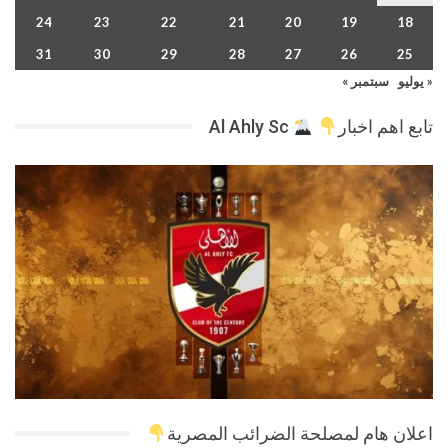
24
23
22
21
20
19
18
31
30
29
28
27
26
25
« يوليو
سبتمبر »
تابع اهم اخبار
Al Ahly Sc
اعلان هام لمصلحة الضرائب المصرية