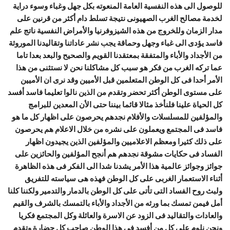
للوصول الى هذه النفسية العامة المنعوته بكل جهل وغباء وسوء دراية
لخدمة مصالح الغرب الصهيونى نتيجة تسلط دام أكثر من قرنين على
مدار الزمان وللخروج من هذه الشيزوفرنيا والأمراض النفسية ناتج علم
فاسد يؤدى الى غباء وجهل وحماقة يجب
نشر عاداتنا وتقاليدنا الموروثة
من الأجداد والأباء والمتفقة بمعتقدنا القويم والصحيح والبعد بعدا تاما
عما تركه الغرب من فكر هو سبب كل مشاكلنا نحن لا نستثنى من هذا
الأمر أحدا فى كل الوطن المتعلمين قبل الأميين وقد نرى ان الأميين
على مستوى الوطن أكثر تحضر وتقدم من الذين نالوا تعليما فاسد أفسد
كل الحياة علينا فلنأخذ مثالا قائما بيننا حتى الأن المعدين للبرامج
والمؤلفين للمسلسلات والأفلام نجدهم يحرصون على اظهار كل ما هو
فاسد فى المجتمع ويعملون على نشره من خلال الاعلام هم يحرصون
على ذلك كثيرا ومعظم الاعلاميين والمؤلفين الذين يجيدون اظهار
الفساد فى حكايات مشوقة نجدهم هم أنجح المؤلفين والحائزين على
جوائز وجوائز عالمية هذا الأمر يشدنا شدا الى الفكر فى هذه الظاهرة
أثناء الاستعمار الغربى على كل الوطن فهذه هى سياسته للتفريق
ولبث روح الفساد التى تأتى على كل الوطن بالدمار والتدمير ولكننا كلنا
أمل فيمن تمسك بما ورثه من الأجداد والأباء بالتمسك بالشرف والقيم
والعادات والتقاليد فى الزود عن الاسرة والعائلة وكل المجتمع فكريا
ونحن نلوم على كل من أفسد فى هذا الوطن صاحب كل حضارة وتقدم