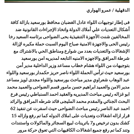
الدقهلية / عمرو الهواري
فى إطار توجيهات اللواء عادل الغضبان محافظ بورسعيد بازالة كافة
أشكال التعديات علي أملاك الدولة واتخاذ الإجراءات القانونية ضد
المخالفين شنت الأجهزة التنفيذية بحى الضواحى برئاسه السعيد رخا
رئيس الحى والاجهزة الامنية صباح اليوم السبت حملة مكبره لإزالة
الإشغالات والتعديات بعدد من شوارع ومناطق الحي بالاشتراك مع
شرطة المرافق والاجهزه الامنيه التابعه لمديريه امن بورسعيد
بتوجيهات من اللواء هش
ام خطاب مساعد وزير الداخلية مدير أمن
بورسعيد حيث ترأس الحملة اللواء ناصر حريز حكمدار بورسعيد واللواء
عبد الوهاب شعراوي مدير مباحث بورسعيد واللواء مجدى لويز مساعد
مدير الامن والعميد ابراهيم حسن مامور قسم الضواحى والعميد محمد
ابو غزاله رئيس مباحث المديريه والعقيد احمد السنباطي رئيس فرع
البحث الجنائي والمقدم محمد المليجى قائد شرطه المرافق والرائد
احمد عبد الناصر رئيس مباحث الضواحى حيث اسفرت عن تنفيذ 62
قرار ازاله اشغالات وتعديات على املاك الدوله كما تم رفع وازاله 15
كشك بدون ترخيص و7 باترينات لبيع السجائر والماكولات واستندات
وتند كما تم رفع جميع اشغالات الكافيهات التي تعوق حركة مرور