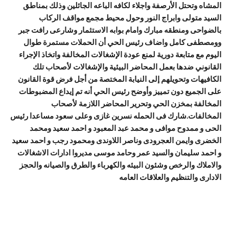
المشاه وتحتل الأرصفة واجلاء لكافه الباعه الجائلين وذلك بمناطق
السيد متولى وابراج النور وحول محيط مجمع مواقف الركاب
بالضواحى ومنطقه مبارك وامام بوابه الاستثمار وشارعى رافت جبر
وومصطفى كامل واضاف رئيس الحي أن الحملات مستمرة طوال
اليوم مع متابعة دورية لمنع عودة الإشغالات المخالفة واتخاذ الإجراء
القانوني ضدها بعمل المحاضر البيئية والإشغالات لأصحاب تلك
الكافيهات وتحويلهم إلى النيابة المختصة من أجل فرض قوة القانون
على الجميع دون تمييز وأوضح رئيس الحي أنه تم إيداع المضبوطات
المخالفة بمخزن الحي وتحرير المحاضر اللازمة لأصحاب
المخالفات.شارك فى الحمله نسرين غازى وعلى سعود مساعدا رئيس
الحى و ممدوح موافى و محمد عبد المعبود و احمد سعيد ومحمد
الخضرى وايمن العجرودى وناصر اللاوندى ومحمود رجب و احمد سعيد
و احمد سليمان والسيد عمر وحامد موسى مديروا ادارات الاشغالات
والاملاك والرخص وشئون البيئه والكهرباء والطرق والصيانه والحجز
الادارى والتنظيم والعلاقات العامه