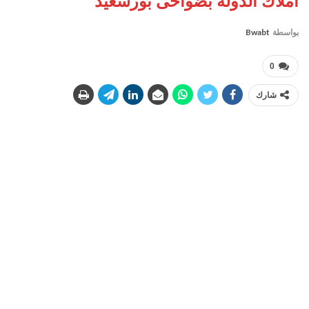
املاك الدوله بضواحى بورسعيد
بواسطة
Bwabt
0
شارك