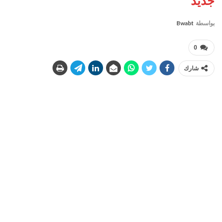
جديد
بواسطة
Bwabt
0
شارك