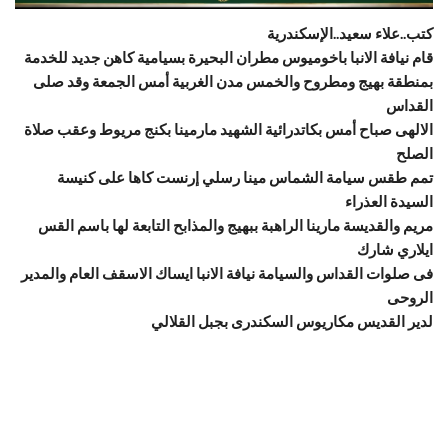
كتب..علاء سعيد..الإسكندرية
قام نيافة الانبا باخوميوس مطران البحيرة بسيامية كاهن جديد للخدمة
بمنطقة بهيج ومطروح والخمس مدن الغربية أمس الجمعة وقد صلى
القداس
الالهى صباح أمس بكاتدرائية الشهيد مارمينا بكنج مريوط وعقب صلاة
الصلح
تمم طقس سيامة الشماس مينا رسلي إرنست كاها على كنيسة
السيدة العذراء
مريم والقديسة مارينا الراهبة ببهيج والمذابح التابعة لها باسم القس
ايلاري شارك
فى صلوات القداس والسيامة نيافة الانبا ايساك الاسقف العام والمدير
الروحى
لدير القديس مكاريوس السكندرى بجبل القلالي