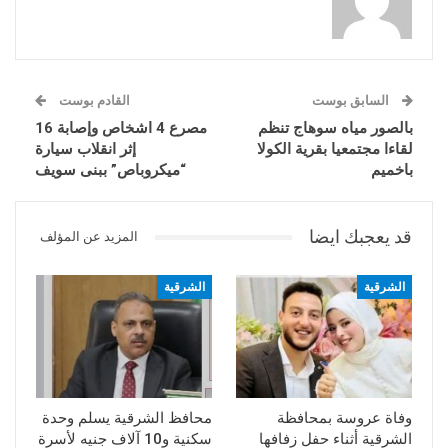
السابق بوست
القادم بوست
بالصور مياه سوهاج تنظم
مصرع 4 اشخاص وإصابة 16
لقاءا مجتمعيا بقرية الكولا
إثر انقلاب سيارة
باخميم
“ميكروباص” ببنى سويف
قد يعجبك ايضا
المزيد عن المؤلف
الشرقية
الشرقية
وفاة عروسة بمحافظة
محافظ الشرقية يسلم وحدة
الشرقية أثناء حفل زفافها
سكنية و10 آلاف جنيه لأسرة