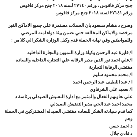
جنح مركز فاقوس ، ورقم ٢٧١٤٠ لسنه ٢٠١٨ جنح مركز فاقوس
ورقم ٢٧١٤١ لسنه ٢٠١٨ جنح مركز فاقوس
وصرح د هشام مسعود بان الحملات مستمرة علي جميع الاماكن الغير
مرخصه والاماكن المخالفه حتي نضمن بيئة دواء امنه للمرضي
وللمواطنين وفي نهاية الحملة قدم وكيل الوزارة الشكر الي كلا من :
ا/ فايزة عبد الرحمن وكيلة وزارة التموين والتجارة الداخليه
ا/علي احمد نور الدين مدير الرقابة علي التجارة الداخليه والساده
مفتشي الرقابة التجارية
ا/ محمد محمود سليم
ا / عبد اللطيف عبد الرحمن احمد
ا/ سعيد علي الشرقاوي
علي تعاونهم الفعال والمثمر مع ادارة التفتيش الصيدلي برئاسة د
محمد احمد عبد الحي مدير التفتيش الصيدلي
كما قدم سيادته الشكر للساده مفتشي الصيدله المشتركين في الحملة
وهم
د احمد حسن
د فادي جلال