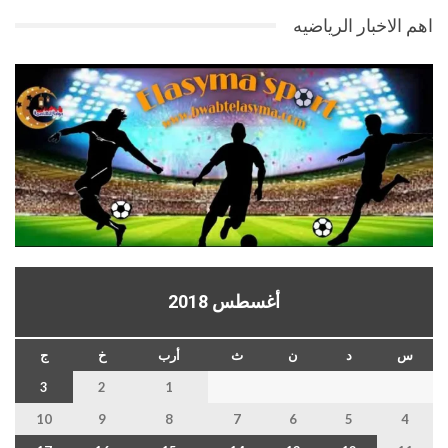
اهم الاخبار الرياضيه
أغسطس 2018
س
د
ن
ث
أرب
خ
ج
3
2
1
10
9
8
7
6
5
4