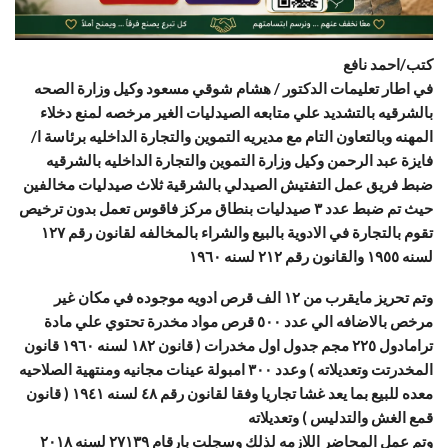
كتب/احمد نافع
في اطار تعليمات الدكتور / هشام شوقي مسعود وكيل وزارة الصحه
بالشرقيه بالتشديد علي متابعه الصيدليات الغير مرخصه لمنع دخلاء
المهنه وبالتعاون التام مع مديريه التموين والتجارة الداخليه برئاسة ا/
فايزة عبد الرحمن وكيل وزارة التموين والتجارة الداخليه بالشرقيه
ضبط فريق عمل التفتيش الصيدلي بالشرقية ثلاث صيدليات مخالفين
حيث تم ضبط عدد ٣ صيدليات بنطاق مركز فاقوس تعمل بدون
ترخيص
تقوم بالتجارة في الادوية بالبيع والشراء بالمخالفه لقانون رقم ١٢٧
لسنه ١٩٥٥ والقانون رقم ٢١٢ لسنه ١٩٦٠
وتم تحريز مايقرب من ١٢ الف قرص ادويه موجوده في مكان غير
مرخص بالاضافه الي عدد ٥٠٠ قرص مواد مخدرة تحتوي علي مادة
ترامادول ٢٢٥ مجم جدول اول مخدرات ( قانون ١٨٢ لسنه ١٩٦٠ قانون
المخدرتت وتعديلاته ) وعدد ٣٠٠ امبولة عينات مجانيه ومنتهية الصلاحيه
معده للبيع بما يعد غشا تجاريا وفقا لقانون رقم ٤٨ لسنه ١٩٤١ ( قانون
قمع الغش والتدليس ) وتعديلاته
وتم عمل المحاضر اللازمه لذلك وسجلت بارقام ٢٧١٣٩ لسنه ٢٠١٨