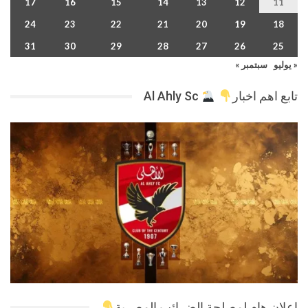
17
16
15
14
13
12
11
24
23
22
21
20
19
18
31
30
29
28
27
26
25
« يوليو
سبتمبر »
تابع اهم اخبار
Al Ahly Sc
اعلان هام لمصلحة الضرائب المصرية