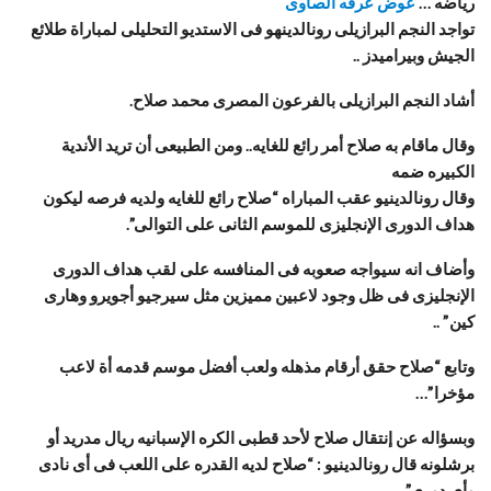
رياضه …
عوض عرفه الصاوى
تواجد النجم البرازيلى رونالدينهو فى الاستديو التحليلى لمباراة طلائع
الجيش وبيراميدز ..
أشاد النجم البرازيلى بالفرعون المصرى محمد صلاح.
وقال ماقام به صلاح أمر رائع للغايه.. ومن الطبيعى أن تريد الأندية
الكبيره ضمه
وقال رونالدينيو عقب المباراه “صلاح رائع للغايه ولديه فرصه ليكون
هداف الدورى الإنجليزى للموسم الثانى على التوالى”.
وأضاف انه سيواجه صعوبه فى المنافسه على لقب هداف الدورى
الإنجليزى فى ظل وجود لاعبين مميزين مثل سيرجيو أجويرو وهارى
كين” ..
وتابع “صلاح حقق أرقام مذهله ولعب أفضل موسم قدمه أة لاعب
مؤخرا”…
وبسؤاله عن إنتقال صلاح لأحد قطبى الكره الإسبانيه ريال مدريد أو
برشلونه قال رونالدينيو : “صلاح لديه القدره على اللعب فى أى نادى
وأى دورى”.