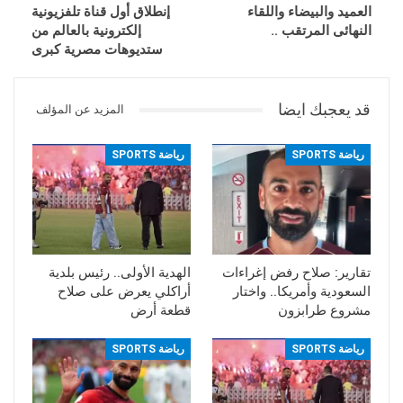
العميد والبيضاء واللقاء
إنطلاق أول قناة تلفزيونية
النهائى المرتقب ..
إلكترونية بالعالم من
ستديوهات مصرية كبرى
قد يعجبك ايضا
المزيد عن المؤلف
رياضة SPORTS
رياضة SPORTS
تقارير: صلاح رفض إغراءات
الهدية الأولى.. رئيس بلدية
السعودية وأمريكا.. واختار
أراكلي يعرض على صلاح
مشروع طرابزون
قطعة أرض
رياضة SPORTS
رياضة SPORTS