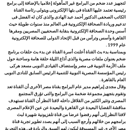
لتجهيز عدد ضخم من البرامج غير المأهولة إعلاميا بالإضافة إلى برامج
رئيسية تعتمد عليها القناة فى بثها الإلكترونى ويتولى رئاسة القناة
الكاتب الصحفى الدكتور أحمد عبد الهادى والذى كان له الفضل فى
تدعيم وريادة الصحافة الإلكترونية فى العالم منذ سنوات طويلة حيث
أسس وحدة الصحافة الإلكترونية بنقابة الصحفيين المصريين ومقرها
القاهرة وأسس وترأس من قبل الإتحاد الدولى للصحافة الإلكترونية
عام 1999 .
وبمناسبة بدء بث القناة أعلنت أسرة القناة عن بدء بث حلقات برنامج
ضخم بعنوان ملفات مصرية والذى أذاع الليلة حلقة هامة وساخنة حول
ملف الأزمة النوبية فى مصر وإستضاف القيادى النوبى مسعد هركى
رئيس المؤسسة المصرية النوبية للتنمية الرئيس السابق للنادى النوبى
العام بالقاهرة .
وقال مجدى إبراهيم مدير عام البرامج بقناة مصر الأخرى أن القناة تعد
وتقوم بتجهيز مجموعة ضخمة من البرامج والتى تؤرق المجتمع
المصرى وتثير الكثير من القلاقل داخله لافتا النظر أن القناة تستهدف
مناقشة القضايا البعيدة عن القاهرة والبعيدة عن عين الإعلام المصرى
لافتا النظر إلى أنهم رفضوا عرضا من قناة تلفزيونية شهيرة لبث
برامجهم من خلالهم وأرجع السبب إلى أنهم بصدد تطوير تجربة قناة
مصر الأخرى غير المسبوقة ليكون لهم السبق والريادة فى هذه التجربة