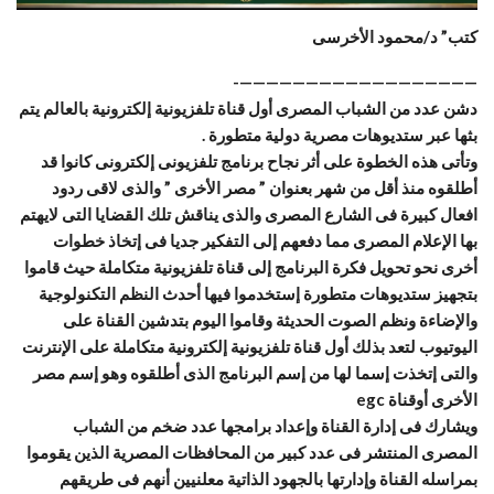
كتب” د/محمود الأخرسى
——————————————————-
دشن عدد من الشباب المصرى أول قناة تلفزيونية إلكترونية بالعالم يتم
بثها عبر ستديوهات مصرية دولية متطورة .
وتأتى هذه الخطوة على أثر نجاح برنامج تلفزيونى إلكترونى كانوا قد
أطلقوه منذ أقل من شهر بعنوان ” مصر الأخرى ” والذى لاقى ردود
افعال كبيرة فى الشارع المصرى والذى يناقش تلك القضايا التى لايهتم
بها الإعلام المصرى مما دفعهم إلى التفكير جديا فى إتخاذ خطوات
أ
خرى نحو تحويل فكرة البرنامج إلى قناة تلفزيونية متكاملة حيث قاموا
بتجهيز ستديوهات متطورة إستخدموا فيها أحدث النظم التكنولوجية
والإضاءة ونظم الصوت الحديثة وقاموا اليوم بتدشين القناة على
اليوتيوب لتعد بذلك أول قناة تلفزيونية إلكترونية متكاملة على الإنترنت
والتى إتخذت إسما لها من إسم البرنامج الذى أطلقوه وهو إسم مصر
الأخرى أوقناة egc
ويشارك فى إدارة القناة وإعداد برامجها عدد ضخم من الشباب
المصرى المنتشر فى عدد كبير من المحافظات المصرية الذين يقوموا
بمراسله القناة وإدارتها بالجهود الذاتية معلنيين أنهم فى طريقهم