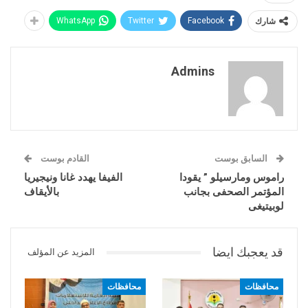
شارك
Facebook
Twitter
WhatsApp
Admins
السابق بوست
القادم بوست
راموس ومارسيلو ” يقودا
الفيفا يهدد غانا ونيجيريا
المؤتمر الصحفى بجانب
بالأيقاف
لوبيتيغى
قد يعجبك ايضا
المزيد عن المؤلف
محافظات
محافظات