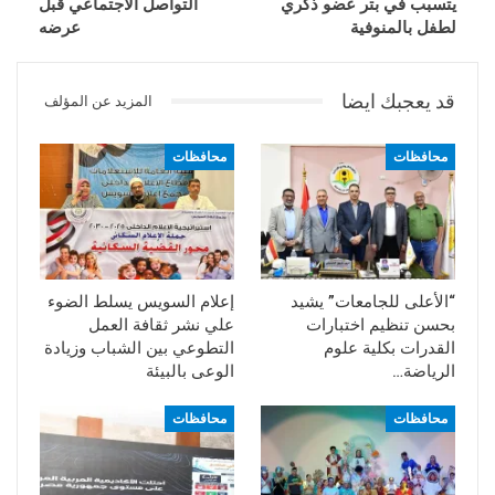
يتسبب في بتر عضو ذكري
التواصل الاجتماعي قبل
لطفل بالمنوفية
عرضه
قد يعجبك ايضا
المزيد عن المؤلف
محافظات
محافظات
“الأعلى للجامعات” يشيد
إعلام السويس يسلط الضوء
بحسن تنظيم اختبارات
علي نشر ثقافة العمل
القدرات بكلية علوم
التطوعي بين الشباب وزيادة
الرياضة…
الوعى بالبيئة
محافظات
محافظات