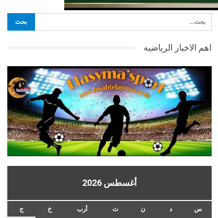
اهم الاخبار الرياضيه
أغسطس 2026
س
د
ن
ث
أرب
خ
ج