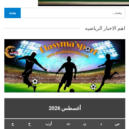
اهم الاخبار الرياضيه
أغسطس 2026
س
د
ن
ث
أرب
خ
ج