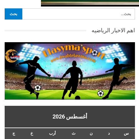
اهم الاخبار الرياضيه
أغسطس 2026
س
د
ن
ث
أرب
خ
ج