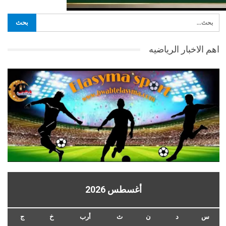
اهم الاخبار الرياضيه
أغسطس 2026
س
د
ن
ث
أرب
خ
ج