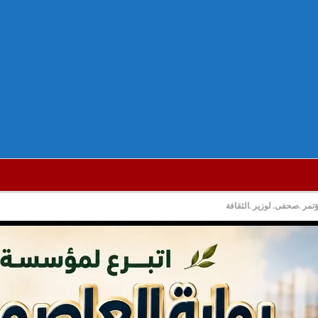
مؤتمر .صحفى. لوزير .الثقافة