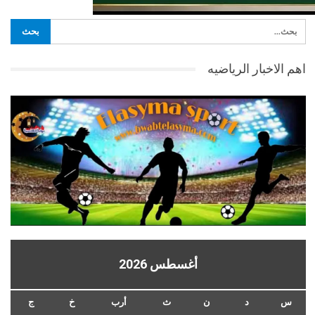
اهم الاخبار الرياضيه
أغسطس 2026
س
د
ن
ث
أرب
خ
ج