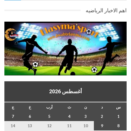
اهم الاخبار الرياضيه
أغسطس 2026
س
د
ن
ث
أرب
خ
ج
7
6
5
4
3
2
1
14
13
12
11
10
9
8