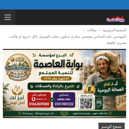
الصفحة الرئيسية
مقالات
المهندس .عابد .النحاس. مؤسس. مبادرة. سكوير .نحلم. بالوصول .لكل. خريج. او طالب.
مصرى. لتاهيله
تصفح الوسم