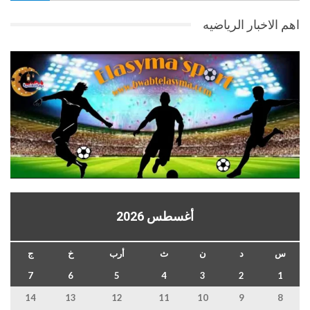
اهم الاخبار الرياضيه
أغسطس 2026
س
د
ن
ث
أرب
خ
ج
7
6
5
4
3
2
1
14
13
12
11
10
9
8