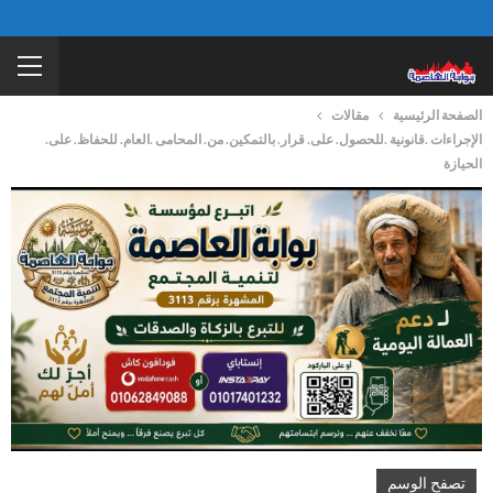
الصفحة الرئيسية
مقالات
الإجراءات .قانونية .للحصول. على. قرار. بالتمكين. من. المحامى .العام. للحفاظ. على.
الحيازة
تصفح الوسم