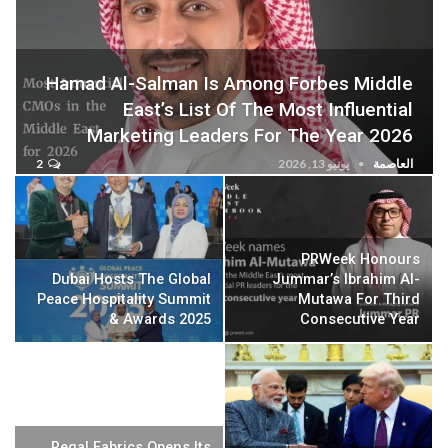
Hamad Al-Salman Is Among Forbes Middle
East’s List Of The Most Influential
Marketing Leaders For The Year 2026
العاصمة
يونيو 13, 2026
2
PRWeek Honours
Dubai Hosts The Global
Jummar’s Ibrahim Al-
Peace Hospitality Summit
Mutawa For Third
& Awards 2025
Consecutive Year
Regal Fabrics Opens Its