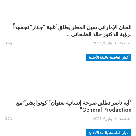
الفنان الإماراتي سيل المطر يطلق أغنية “جلنار” تجسيداً
لرؤية الدكتور خالد الظنحاني…
العاصمة
يناير 9, 2025
0
أخبار العاصمة باللغة الأجنبية
“آية ناصر تطلق صرخة إنسانية بعنوان” كونوا بشر” مع
General Production”
العاصمة
يناير 9, 2025
0
أخبار العاصمة باللغة الأجنبية