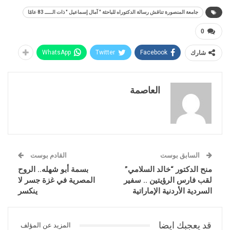
جامعة المنصورة تناقش رسالة الدكتوراه للباحثة " آمال إسماعيل " ذات الـــــ 83 عامًا
0
شارك
Facebook
Twitter
WhatsApp
العاصمة
السابق بوست
القادم بوست
منح الدكتور “خالد السلامي”
بسمة أبو شهله.. الروح
لقب فارس الرؤيتين .. سفير
المصرية في غزة جسر لا
السردية الأردنية الإماراتية
ينكسر
قد يعجبك ايضا
المزيد عن المؤلف