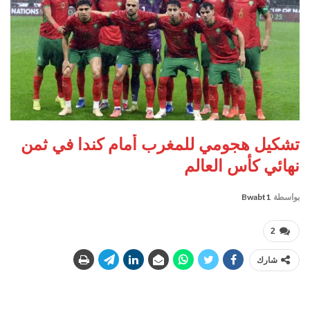
تشكيل هجومي للمغرب أمام كندا في ثمن
نهائي كأس العالم
بواسطة
Bwabt1
2
شارك