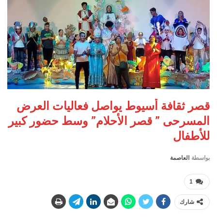
قصر ثقافة أسيوط يواصل فعاليات العرض
المسرحى ” قصر الأحلام” وسط حضور كبير
للأطفال
بواسطة
العاصمة
1
شارك