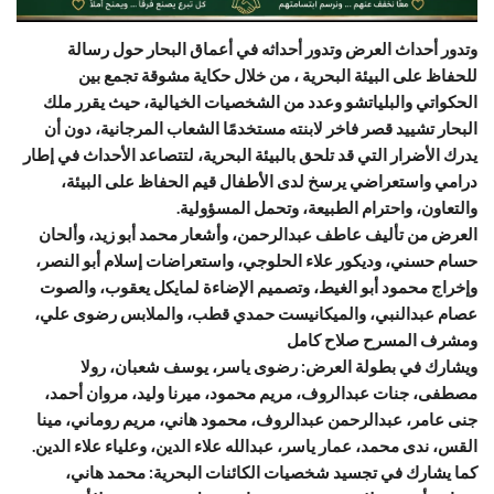
وتدور أحداث العرض وتدور أحداثه في أعماق البحار حول رسالة
للحفاظ على البيئة البحرية ، من خلال حكاية مشوقة تجمع بين
الحكواتي والبلياتشو وعدد من الشخصيات الخيالية، حيث يقرر ملك
البحار تشييد قصر فاخر لابنته مستخدمًا الشعاب المرجانية، دون أن
يدرك الأضرار التي قد تلحق بالبيئة البحرية، لتتصاعد الأحداث في إطار
درامي واستعراضي يرسخ لدى الأطفال قيم الحفاظ على البيئة،
والتعاون، واحترام الطبيعة، وتحمل المسؤولية.
العرض من تأليف عاطف عبدالرحمن، وأشعار محمد أبو زيد، وألحان
حسام حسني، وديكور علاء الحلوجي، واستعراضات إسلام أبو النصر،
وإخراج محمود أبو الغيط، وتصميم الإضاءة لمايكل يعقوب، والصوت
عصام عبدالنبي، والميكانيست حمدي قطب، والملابس رضوى علي،
ومشرف المسرح صلاح كامل
ويشارك في بطولة العرض: رضوى ياسر، يوسف شعبان، رولا
مصطفى، جنات عبدالروف، مريم محمود، ميرنا وليد، مروان أحمد،
جنى عامر، عبدالرحمن عبدالروف، محمود هاني، مريم روماني، مينا
القس، ندى محمد، عمار ياسر، عبدالله علاء الدين، وعلياء علاء الدين.
كما يشارك في تجسيد شخصيات الكائنات البحرية: محمد هاني،