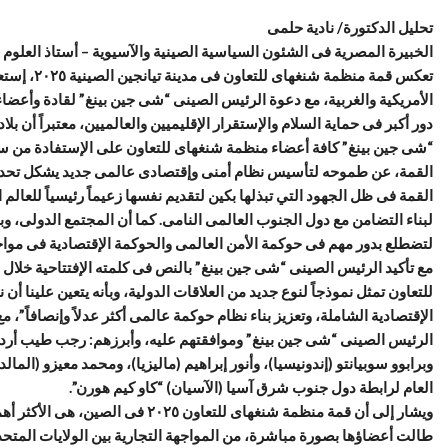
تحليل الدكتورة/ نادية حلمى
الخبيرة المصرية فى الشئون السياسية الصينية والآسيوية – أستاذ العلو
تعكس قمة من
الأمريكية والغربية، مع دعوة الرئيس الصينى “شى جين بينغ” لقادة وأعض
دور أكبر فى حماية السلام والإستقرار الإقليميين والعالميين، معتبراً أن
“شى جين بينغ” كافة أعضاء منظمة شنغهاى للتعاون على الإستفادة من س
القمة، عن طموحه لتأسيس نظام أمنى وإقتصادى عالمى جديد يشكل تحدياً 
القمة فى ظل الجهود التي تبذلها بكين لتقديم نفسها زعيماً رئيسياً للعالم
لبناء التضامن مع دول الجنوب العالمى النامى. كما أن المجتمع الدولى، وب
لتضطلع بدور مهم فى حوكمة الأمن العالمى والحوكمة الإقتصادية فى مواجه
مع تأكيد الرئيس الصينى “شى جين بينغ” بالنص فى كلمته الإفتتاحية خلال
للتعاون تمثل نموذجاً لنوع جديد من العلاقات الدولية، وبأنه يتعين علينا أ
الإقتصادية الشاملة، وتعزيز بناء نظام حوكمة عالمى أكثر عدلاً وإنصافاً”،
الرئيس الصينى “شى جين بينغ” وموافقتهم عليه، وأبرزهم: رجب طيب أردوغان 
وبرابوو سوبيانتو (إندونيسيا)، وأنور إبراهيم (ماليزيا)، ومحمد معيزو (الما
العام لرابطة دول جنوب شرق آسيا (الآسيان) “كاو كيم هورن”.
طالت أعضاؤها بصورة مباشرة، من المواجهة التجارية بين الولايات المتحدة 