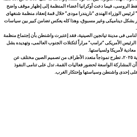
لنفط الروسى، فيما دعت أوكرانيا أعضاء المنظمة إلى إظهار موقف واضح
رئيس الوزراء الهندى “ناريندرا مودى” خلال قمة إنعقاد منظمة شنغهاى
 تتطور بشكل ديناميكى وغير مسبوق، وهذا كله يعكس تضامن كبير بين سياسات
لنامى فى مدينة تيانجين الصينية، فقد إعتبرت واشنطن بأن إجتماع منظمة
الرئيس الأمريكى “ترامب” مراراً لتكتلات الجنوب العالمى، وتهديده بشل
عادية لأمريكا ولسياستها.
وبناءً عليه نفهم، بأن قمة منظمة شنغهاى للتعاون فى مدينة تيانجين الصينية ٢٠٢٥، تطرح نموذجاً متعدد الأطراف من تصميم الصين مختلف عن
عن أن المشاركة الواسعة لحضور فعاليات القمة، تدل على تنامى النفوذ
على إحدى واشنطن وسياستها وإحتكار الغرب.