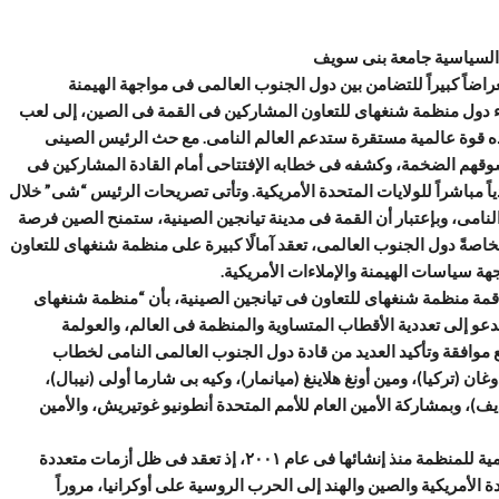
م السياسية جامعة بنى سويف
ظمة شنغهاى للتعاون فى مدينة تيانجين الصينية ٢٠٢٥، إستعراضاً كبيراً للتضامن بين دول الجنوب العالمى فى مواجهة الهيمنة
اء دول منظمة شنغهاى للتعاون المشاركين فى القمة فى الصين، إلى لعب
 بلاده قوة عالمية مستقرة ستدعم العالم النامى. مع حث الرئيس الصينى
وقهم الضخمة، وكشفه فى خطابه الإفتتاحى أمام القادة المشاركين فى
مباشراً للولايات المتحدة الأمريكية. وتأتى تصريحات الرئيس “شى” خلال
 النامى، وبإعتبار أن القمة فى مدينة تيانجين الصينية، ستمنح الصين فرصة
خاصةً دول الجنوب العالمى، تعقد آمالًا كبيرة على منظمة شنغهاى للتعاون
ة سياسات الهيمنة والإملاءات الأمريكية.
 قمة منظمة شنغهاى للتعاون فى تيانجين الصينية، بأن “منظمة شنغهاى
ن ندعو إلى تعددية الأقطاب المتساوية والمنظمة فى العالم، والعولمة
 مع موافقة وتأكيد العديد من قادة دول الجنوب العالمى النامى لخطاب
(تركيا)، ومين أونغ هلاينغ (ميانمار)، وكيه بى شارما أولى (نيبال)،
لديف)، وبمشاركة الأمين العام للأمم المتحدة أنطونيو غوتيريش، والأمين
ويشار إلى أن قمة منظمة شنغهاى للتعاون ٢٠٢٥ فى الصين، هى الأكثر أهمية للمنظمة منذ إنشائها فى عام ٢٠٠١، إذ تعقد فى ظل أزمات متعددة
الأمريكية والصين والهند إلى الحرب الروسية على أوكرانيا، مروراً