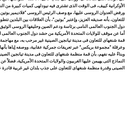
الأوكرانية كييف، فى الوقت الذى تشترى فيه نيودلهى كميات كبيرة من ا
ورفض العدوان الروسى عليها، مع وصف الرئيس الروسى “فلاديمير بوتين” ل
للتعاون، بأنه صديقه العزيز، وإعتبر “بوتين”، بأن العلاقات بين البلدين
دول الجنوب العالمى النامى برئاسة ودعم الصين وحليفها الروسى الوثيق.
أما عن موقف للولايات المتحدة الأمريكية من حشد دول الجنوب العالمى ا
قمة شنغهاى للتعاون فى مدينة تيانجين الصينية غير مرحب به، مع مهاجمة 
وعرقلة “مجموعة بريكس” عبر تعريفات جمركية عقابية، ووصفه إياها بأنها م
النماذج التى يهيمن عليها الغربيون والولايات المتحدة الأمريكية، فضلاً 
الصينى وقدرة منظمة شنغهاى للتعاون على جذب بلدان غير غربية قادرة 