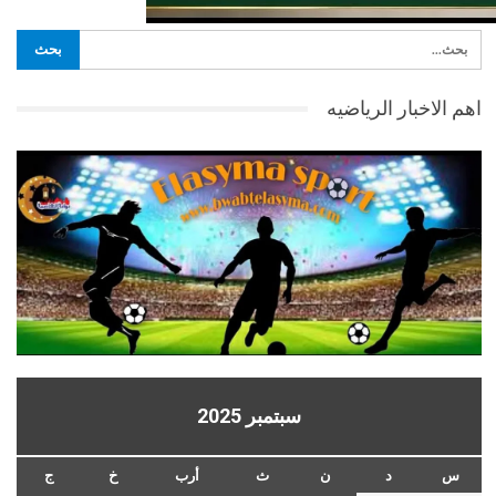
اهم الاخبار الرياضيه
سبتمبر 2025
س
د
ن
ث
أرب
خ
ج