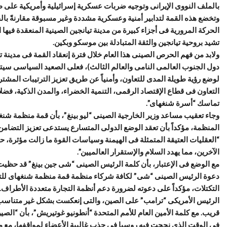
بالملف النووى الإيرانى وتوجيه ضربات عسكرية إسرائيلية وأمريكية على ط
وتخضع هذه القمة لتدابير أمنية وعسكرية مشددة وغير مسبوقة مقارنةً 
الحركة المرورية فى أجزاء كبيرة من مدينة تيانجين الصينية المنعقدة فيها 
تشيد بروحية تيانجين والثقة المتبادلة بين موسكو وبكين.
ولابد من فهم الحرص الصينى هذا العام خلال فترة إنعقاد القمة فى مدينة ت
دول الجنوب العالمى النامى والعالم الثالث)، فعلى الصعيد السياسى سيتم 
لوضع رؤية طويلة المدى للتعاون، وأمنياً عن طريق تعزيز الترتيبات المشتر
التعاون فى قطاع الإقتصاد الرقمى، التنمية الخضراء، والمدن الذكية، فضلاً 
تماسك “أسرة شنغهاى”.
المنظمة، مؤكداً بأن تعقد الوضع الدولى المتسارع يستدعى تعزيز التضامن وا
“العقليات العتيقة المتمثلة فى الهيمنة وسياسات القوة ما زالت مؤثرة،
الآخرين، مما يهدد السلام والإستقرار العالميين”.
مع الوضع فى الإعتبار، بأن كلمة الرئيس الصينى “شى جين بينغ” قد حظيت 
دعوة الرئيس الصينى “شى” لكافة شركاء منظمة قمة منظمة شنغهاى للتعاو
التكتلات، مؤكداً على دعوته لضرورة دعم أنظمة التجارة متعددة الأطراف.
الرئيس الأمريكى “ترامب” على الصين، والتى إنعكست بشكل غير متناسب ع
قريب. مع كلمة الأمين العام للأمم المتحدة “أنطونيو غوتيريش”، بأن “الصين 
فى الوقت الذى نجحت فيه روسيا فى جذب غالبية الأعضاء لمواقفها، مع مح