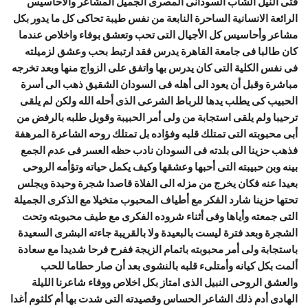
فتى النيل الشاب السودانى المصرى الجميل المشاعر والأحاسيس
الرائعة الانسانية الساحرة النابعة من نفس طيبة تحاكى كل ما يدور بكل
مشاعر وأحاسيس كل الأجيال التى تحب وتعشق بوفاء واخلاص عندما
كان طالبا فى جامعة القاهرة يدرس فقد ارتبط بحب وعشق لزميلته
فى نفس الكلية التى كان يدرس بها واتفق على الزواج منها وبعد تخرجه
مباشرة وقبل أن يعود الى أهله فى السودان الشقيق ذهب الى أسرة
الحبيب كى يطلب يدها للرباط الشرعى الذى أحله الله ولكن لم يلقى
ترحيبا ولم يلقى استجابة من ولى أمر الحبيبة وقوبل طلبه بالرفض من
أبى محبوبته التى تمتلك قلبه وفؤاده بل تمتلك روحه الشاعرة المرهفة
فذهب حزينا الى بلدته فى السودان نادب حظه العسر فى عدم الجمع
بينه وبن حبيبته التى أحبها وعشقها وكيف يكمل حياته وتؤأمه الروحى
بعيدا عنه فكان يخرج من مزله الى الفلاة قاصدا شجرة وحيدة ويجلس
تحتها حزينا شارد الفكر مع أطياف المحبوب متخيلا مع الذكرى الجميلة
التى جمعته وأياها وفى أثناء شروده الفكرى مع طيف محبوبته وتحت
الشجرة وبعد فترة ليست بالبعيدة ولا بالقريبة جاءته البشرى السعيدة
باستجابة ولى أمر محبوبته باتمام الزيجة ففرح فرحا شديدا مع سعادة
ألمت بكل كيانه وأمتلىء قلبه بالنشوى بعد أن صار حطاما للحب
والعشق الروحى النبيل الذى امتاز بكل اخلاص ووفاء شاعرنا الليلة
الهادى أدم ذلك الشاعر الحساس وقصيدته التى شدت بها أم كلثوم أغدا