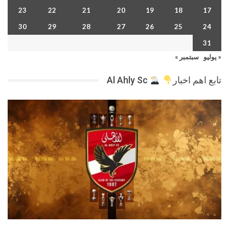
23
22
21
20
19
18
17
30
29
28
27
26
25
24
31
« يوليو
سبتمبر »
تابع اهم اخبار
Al Ahly Sc