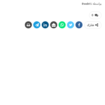
بواسطة
Bwabt1
0
شارك