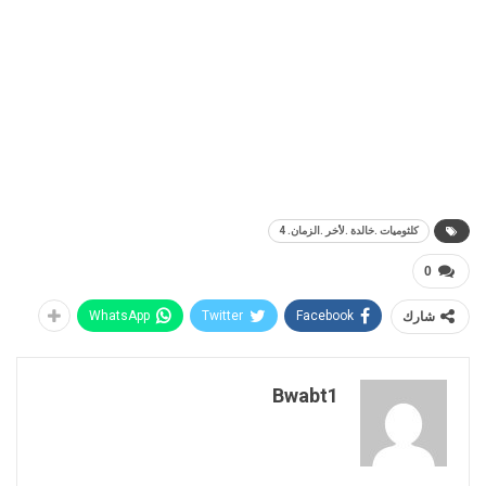
كلثوميات .خالدة .لأخر .الزمان. 4
0
شارك
Facebook
Twitter
WhatsApp
Bwabt1