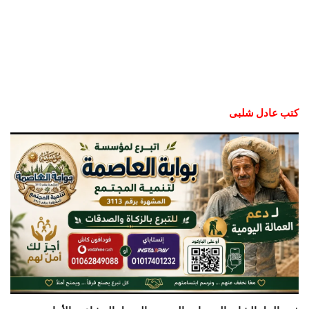
كتب عادل شلبى