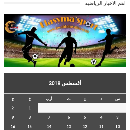
اهم الاخبار الرياضيه
أغسطس 2019
س
د
ن
ث
أرب
خ
ج
2
1
9
8
7
6
5
4
3
16
15
14
13
12
11
10