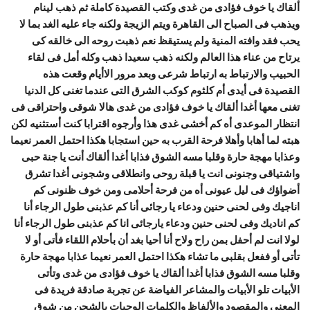
ألقاك يا خوف فؤادى من غدى وكتب القصيدة كاملة ثم ذهب لينام
ويذهب فى الصباح الى القاهرة ويتم الزيجة ولكنه جاء عليه الغد بما لا
يحب فقد وافته المنية ولم يستيقظ نعم ذهبت روحه الى خالقه كى
يرتاح من عناء هذا العالم ولكنه ذهب سعيدا ذهب وكله أمل فى لقاء
الحبيب والارتباط به ارتباط شرعى وبعد مرور الاأيام وقعت هذه
القصيدة فى أيدى أم كلثوم كوكب الشرق التى عندما تغنى كل الدنيا
تغنى معها أغدا ألقاك يا خوف فؤادى من غدى هالا شوقى واحتراقى فى
انتظار الموعدى أه كم أخشى غدى هذا وأرجوه اقترابا كنت أستثنيه لكن
هبته لما أهابا وأهلا فرحة القرب به حين استجابا هكذا احتمل العمر نعيما
وعذابا مهجة حارة وقلبا مسه الشوق فذابا أغدا ألقاك أنت يا جنة حبى
واشتياقى وجنونى انت يا قبلة روحى وانطلاقى وشجونى أغدا تشرق
أضواؤك فى ليل عيونى أه من فرحة أحلامى ومن خوف ظنونى كم
اناجيك وفى لحنى حنين ودعاء يا رجائى أنا كم عذبنى طول الرجاء أنا
كم اناديك وفى لحنى حنين ودعاء يارجائى انا كم عذبنى طول الرجاء أنا
لولا انت لم أحفل بمن راح ولاح أنا أحيا بغد أن بأحلام اللقاء فأتى أو لا
تأتى أو ففعل بقلبى ما تشاء هكذا احتمل العمر نعيما عذابا مهجة حارة
وقلبا مسه الشوق فذابا أغدا ألقاك يا خوف فؤادى من غدى وتأتى
الأبيات تلو الأبيات والمشاعر الفياضة عن تجربة صادقة فريدة فى
المعنى والمقصود والألفاظ والكلمات الوحيات بالشجن من شوق