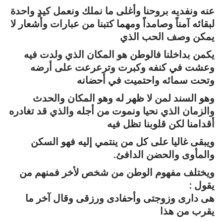
عنه ونفديه بروحنا وأغلى ما نملك ونعمل كيدٍ واحدة
لبقائه آمناً وصامداً ومهما كتبنا من عبارات وأشعار لا
يمكن وصف الحب الذي
يكمن بداخلنا فالوطن هو المكان الذي ولدت فيه
وعشت في كنفه وكبرت وترعرعت على أرضه
وتحت سمائه واحتميت في أحضانه
وهو السند لمن لا ظهر له وهو المكان والحدث
والزمان الذي نحيا ونموت من أجله والذي قد تغادره
أقدامنا لكن قلوبنا تظل فيه
ويبقى غاليا على كل من ينتمي إليه فهو السكن
والمأوى والحضن الدافئ.
ويختلف مفهوم الوطن من شخص لأخر فمنهم من
يقول :
هى دارى وزوجتى وأحفادى ورزقى وقال آخر ما
يقرب من هذا