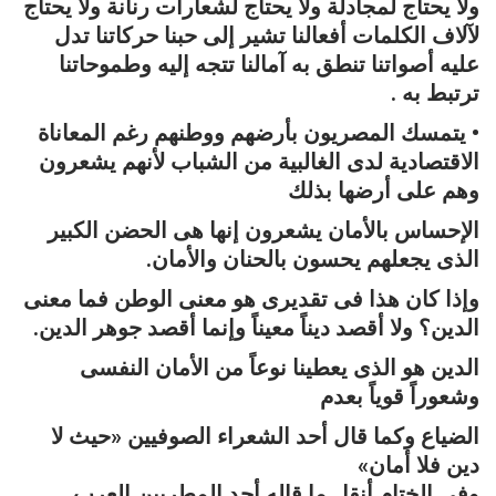
ولا يحتاج لمجادلة ولا يحتاج لشعارات رنانة ولا يحتاج
لآلاف الكلمات أفعالنا تشير إلى حبنا حركاتنا تدل
عليه أصواتنا تنطق به آمالنا تتجه إليه وطموحاتنا
ترتبط به .
• يتمسك المصريون بأرضهم ووطنهم رغم المعاناة
الاقتصادية لدى الغالبية من الشباب لأنهم يشعرون
وهم على أرضها بذلك
الإحساس بالأمان يشعرون إنها هى الحضن الكبير
الذى يجعلهم يحسون بالحنان والأمان.
وإذا كان هذا فى تقديرى هو معنى الوطن فما معنى
الدين؟ ولا أقصد ديناً معيناً وإنما أقصد جوهر الدين.
الدين هو الذى يعطينا نوعاً من الأمان النفسى
وشعوراً قوياً بعدم
الضياع وكما قال أحد الشعراء الصوفيين «حيث لا
دين فلا أمان»
وفى الختام أنقل ما قاله أحد المطربين العرب