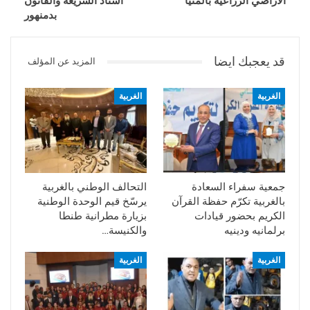
الأراضي الزراعية بالمنيا
أستاذ الشريعة والقانون
بدمنهور
قد يعجبك ايضا
المزيد عن المؤلف
الغربية
الغربية
جمعية سفراء السعادة
التحالف الوطني بالغربية
بالغربية تكرّم حفظة القرآن
يرسّخ قيم الوحدة الوطنية
الكريم بحضور قيادات
بزيارة مطرانية طنطا
برلمانيه ودينيه
والكنيسة…
الغربية
الغربية