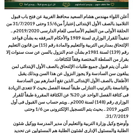
أعلن اللواء مهندس هشام السعيد محافظ الغربية عن فتح باب قبول
التلاميذ بالصف الأول الإبتدائى إعتباراً من15/6 وحتى 31/7/2019 من
الحلقة الأولى من التعليم الأساسى للعام الدارسى 2019/2020م ..
تنفيذاً للقرار الوزارى لسنة 1989 والأحكام المرفقه به بشأن قواعد
الإلتحاق بمدارس التربية والتعليم والمادة رقم (15)
من قانون التعليم
رقم (139) لسنة 1981م بشأن عدم النزول بالسن عن ست سنوات إلا
بقرار من السلطة المختصة وفقاً للكثافات.
على أن يتم قبول جميع طلبات الإلتحاق بالصف الأول الإبتدائى لمن
يبلغون سن السادسة ولا يجوز النزول عن هذا السن وبذلك يقبل
الأطفال بالصف الأول الإبتدائى الذين تقع أعمارهم بين السادسة
والتاسعة بالترتيب التنازلى طبقاً لسعة الفصل بحيث لا تتعدى الزيادة
فى كثافة الفصل الواحد عن 20% عن الكثافة المقررة طبقاً للقرار
الوزارى رقم (148) لسنة 2000م .. ويتم حساب سن القبول فى أول
اكتوبر 2019 .. بحيث يتم التسجيل الإلكترونى من 1/6 وحتى
31/7/2019.
وأوضح وكيل وزارة التربية والتعليم أن مدير المدرسة ووكيل شئون
الطلبة والمسئول الإدارى لشئون الطلبة هم المسئولين عن تحديد