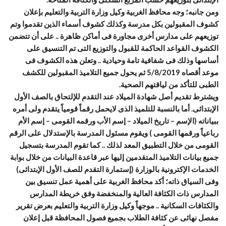
ومن جانبه؛ وجه محافظ الغربية وكيل وزارة التربية والتعليم بإعلان
كشوف المقبولين بكل مدرسة وكذلك كشوف أسماء الذين تقدموا وتم
توزيعهم على مدارس أخرى مجاورة فى أماكن ظاهرة .. على أن تتضمن
الكشوف القواعد الحاكمة للقبول والتوزيع التى تم التنسيق على
أساسها وذلك فى شفافية تامة وحيادية .. وتعلن هذه الكشوف فى
موعد أقصاه 5/8/2019 ثم يحول جميع التلاميذ المقبولين للكشف
الطبى للتأكد من لياقتهم الصحية.
ويشترط تقديم أصل شهادة الميلاد عند التقدم للإلتحاق بالصف الأول
الإبتدائى. أما بالنسبة للتلميذ الذى لايحمل رقماً قومياً يتقدم ولى أمره
ببياناته (الإسم – تاريخ الميلاد – إسم الأب ورقمه القومى – إسم الأم
رباعياً ورقمها القومى ) ويقوم مسئول المدرسة بالإستدلال على الرقم
القومى من خلال التطبيق المعد لذلك .. كما تقوم المدرسة بتسجيل
جميع بيانات التلاميذ المتقدمين إليها عبر قاعدة البيانات من خلال بوابة
الخدمات الإكترونية بالوزارة (إستمارة التقدم للصف الأول الإبتدائى)
وفى السياق ذاته؛ أكد محافظ الغربية على أهمية عمل تنسيق بين
المدارس ذات الكثافة العالية والمنخفضة وفق خريطة المدارس
والكثافات السكانية .. موجهاً وكيل وزارة التربية والتعليم بعرض تقرير
مفصل نهائى عن كثافة الطلاب بجميع فصول المحافظة قبل إعلان