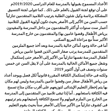
الأعداد المسموح بقبولها بالمدرسة للعام الدراسى 2019/2020م
على أن توقع لجنة القبول بالعلم على ذلك .. كما تتولى لجنة التنسيق
المشكلة برئاسة وكيل شئون الطلبة بترتيب التلاميذ المتقدمين تنازلياً
حسب السن من الأكبر إلى الأصغر بحيث تكون أولوية القبول للتلاميذ
أعمار ست سنوات أو أكثر (المتقدمون من داخل المدرسة والمقيدون
برياض الأطفال وقضوا عامين بها) والمتقدمون من خارج المدرسة
الأكبر سنأً مع مراعاة المربع السكنى.
أما فى حالة وجود أماكن خالية بالمدرسة وبعد أخذ جميع الملزمين
المتقدمين للمدرسة يرتب صغار السن الذين قضوا عامين برياض
أطفال المدرسة نفسها تنازلياً من الأكبر إلى الأصغر حتى إستكمال
وشغل جميع الأماكن الخالية بالمدرسة على أن لا يقل السن عن خمس
سنوات ونصف فى أول أكتوبر 2019.
ولكنه فى حالة إستكمال الكثافة المقررة قانونياً لكل فصل ويوجد أعداد
من رياض الأطفال صغار سن وقضوا عامين بالمدرسة وليس لهم مكان
بها يتم إخطار التعليم الإبتدائى لتوزيعهم على أقرب مكان متاح تسمح
فيه الكثافة باستعابهم .. أما إذا تبقى تلاميذ من المتقدمين إلى المدرسة
من الخارج من الملزم قبولهم ولا تسمح الكثافة باستيعابهم يتم ترتيبهم
فى كشوف تنازلياً من الأكبر سناً إلى الأصغر سنأً بحيث يقوم التعليم
الإبتدائى بتوزيعهم حسب المربع السكنى والكثافة المتاحة.