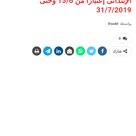
الإبتدائى إعتباراَ من 15/6 وحتى
31/7/2019
بواسطة
Bwabt
0
شارك