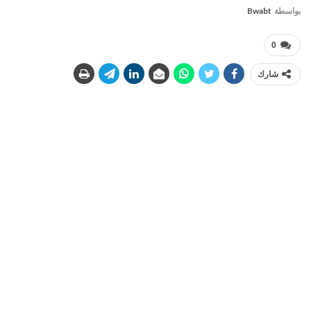
بواسطة
Bwabt
0
شارك