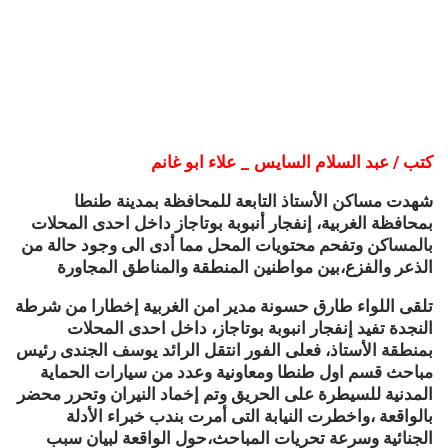
كتب / عبد السلام السايس _ علاء ابو غانم
شهدت مساكن الأستاذ التابعة للمحافظة بمدينة طنطا
بمحافظة الغربية، إنفجار أنبوبة بوتاجاز داخل احدى المحلات
بالمساكن وتفحم محتويات المحل مما أدى الى وجود حالة من
الذعر والفزع،بين مواطنين المنطقة والمناطق المجاورة
تلقى اللواء طارق حسونة مدير امن الغربية إخطارا من شرطة
النجدة تفيد إنفجار انبوبة بوتاجاز، داخل احدى المحلات
بمنطقة الأستاذ، فعلى الفور انتقل الرائد يوسف الجندى رئيس
مباحث قسم اول طنطا ومعاونية وعدد من سيارات الحماية
المدنية للسيطرة على الحريق وتم إخماد النيران وتحرر محضر
بالواقعة ،واخطرت النيابة التى أمرت بندب خبراء الأدلة
الجنائية وسرعة تحريات المباحث،حول الواقعة لبيان سبب