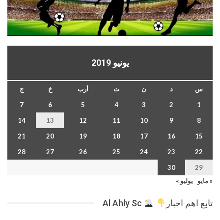
يونيو 2019
س
د
ن
ث
أرب
خ
ج
7
6
5
4
3
2
1
14
13
12
11
10
9
8
21
20
19
18
17
16
15
28
27
26
25
24
23
22
30
29
« مايو
يوليو »
تابع اهم اخبار
Al Ahly Sc