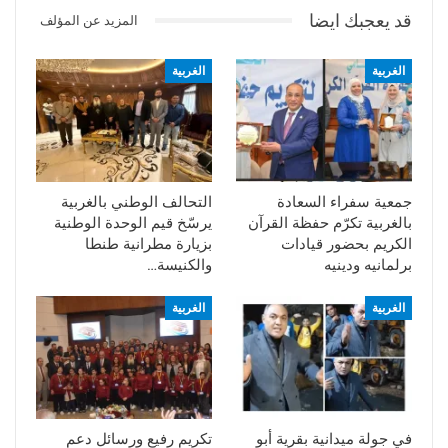
قد يعجبك ايضا
المزيد عن المؤلف
الغربية
الغربية
جمعية سفراء السعادة
التحالف الوطني بالغربية
بالغربية تكرّم حفظة القرآن
يرسّخ قيم الوحدة الوطنية
الكريم بحضور قيادات
بزيارة مطرانية طنطا
برلمانيه ودينيه
والكنيسة…
الغربية
الغربية
في جولة ميدانية بقرية أبو
تكريم رفيع ورسائل دعم