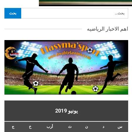
اهم الاخبار الرياضيه
يونيو 2019
س
د
ن
ث
أرب
خ
ج