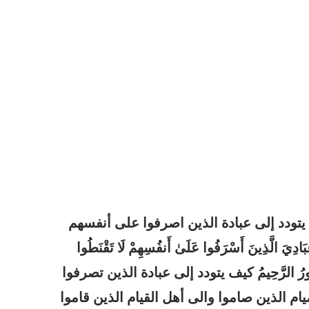
يتودد إلى عبادة الذين اصرفوا على أنفسهم
ذِينَ أَسْرَفُوا عَلَىٰ أَنفُسِهِمْ لَا تَقْنَطُوا
َ الْغَفُورُ الرَّحِيمُ كيف يتودد إلى عبادة الذين تصرفوا
م الذين صاموا والى أهل القيام الذين قاموا