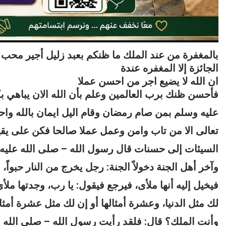
بالمغفرة من عند الملك ما ظنكم بعبد زليل أجير محب عم
الجائزة إلا المغفره عندة
ان الله لا يضيع اجر من احسن عملا
فأحسن ظنك برب العالمين وعلم بأن الله الان يباهي بكم
عليه وسلم بمن صام رمضان وقام اليل ايمان بالله واحتس
تعالى الا من تاب وامن وعمل عملا صالحا فكن على يق
السيئات إلى حسنات قال رسول الله – صلى الله عليه وس
وآخر أهل الجنة دخولاً الجنة: رجل يخرج من النار حبواً، 
فيخيل إليه أنها ملأى، فيرجع فيقول: يا رب، وجدتها مل
لك مثل الدنيا، وعشرة أمثالها أو إن لك مثل عشرة أمث
وأنت الملك؟ قال: فلقد رأيت رسول الله – صلى الله