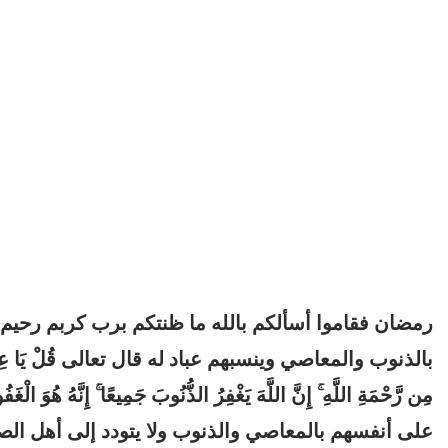
رمضان فقاموا أسألكم بالله ما ظنتكم برب كربم رحيم 
بالذنوب والمعاصي وينسبهم عباد له قال تعالى قُلْ يَا عِبَادِيَ الَّ
مِن رَّحْمَةِ اللَّهِ ۚ إِنَّ اللَّهَ يَغْفِرُ ا
لذُّنُوبَ جَمِيعًا ۚ إِنَّهُ هُو
على أنفسهم بالمعاصي والذنوب ولا يتودد إلى أهل الصيا